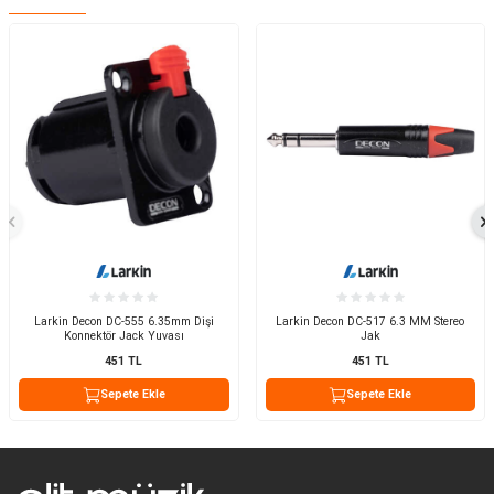
Larkin Decon DC-555 6.35mm Dişi
Larkin Decon DC-517 6.3 MM Stereo
Konnektör Jack Yuvası
Jak
451
TL
451
TL
Sepete Ekle
Sepete Ekle