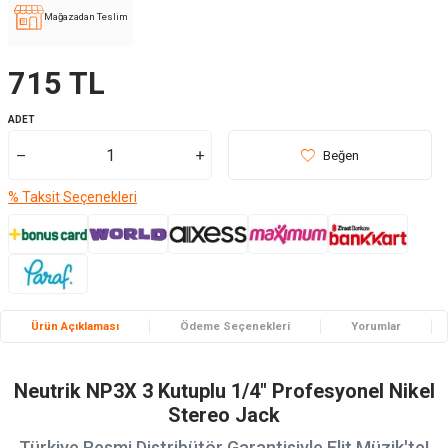
Mağazadan Teslim
715
TL
ADET
Beğen
% Taksit Seçenekleri
Ürün Açıklaması
Ödeme Seçenekleri
Yorumlar
Neutrik NP3X 3 Kutuplu 1/4" Profesyonel Nikel
Stereo Jack
Türkiye Resmi Distribütör Garantisiyle Elit Müzik'te!