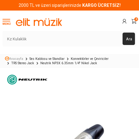
2000 TL ve üzeri siparişlerinizde
KARGO ÜCRETSİZ!
0
MENÜ
Ara
Anasayfa
Ses Kablosu ve Standlar
Konnektörler ve Çeviriciler
TRS Stereo Jack
Neutrik NP3X 6.35mm 1/4'' Nikel Jack