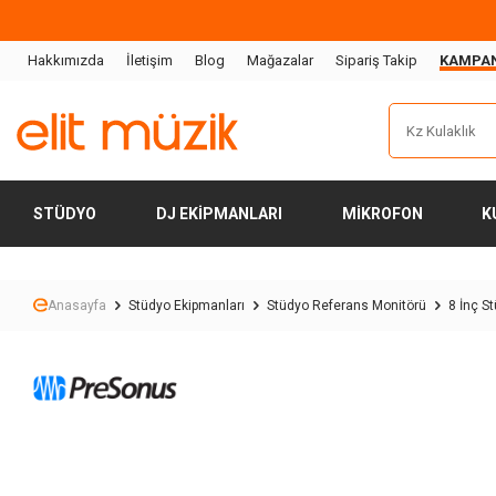
Hakkımızda
İletişim
Blog
Mağazalar
Sipariş Takip
KAMPA
STÜDYO
DJ EKIPMANLARI
MIKROFON
K
Anasayfa
Stüdyo Ekipmanları
Stüdyo Referans Monitörü
8 İnç S