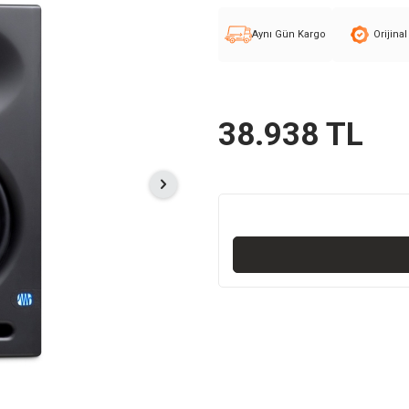
Aynı Gün Kargo
Orijina
38.938
TL