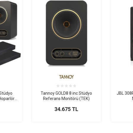
 Stüdyo
Tannoy GOLD8 8 inc Stüdyo
JBL 308
Hoparlör
Referans Monitörü (TEK)
ağlantı
34.675
TL
)