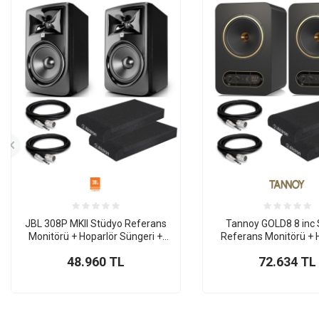
JBL 308P MKII Stüdyo Referans
Tannoy GOLD8 8 inc
Monitörü + Hoparlör Süngeri +
Referans Monitörü + 
Ses Kartı Bağlantı Kablosu (ÇİFT)
Süngeri + Ses Kartı B
48.960
TL
72.634
TL
Kablosu (ÇİFT