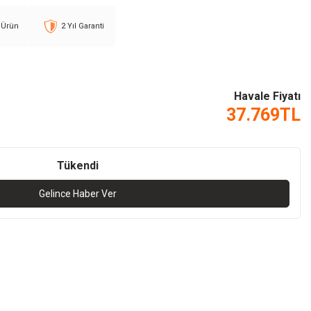
l Ürün
2 Yıl Garanti
Havale Fiyatı
37.769
TL
Tükendi
Gelince Haber Ver