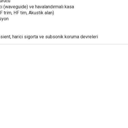
sürücü
i (waveguide) ve havalandırmalı kasa
F trim, HF tim, Akustik alan)
asyon
transient, harici sigorta ve subsonik koruma devreleri