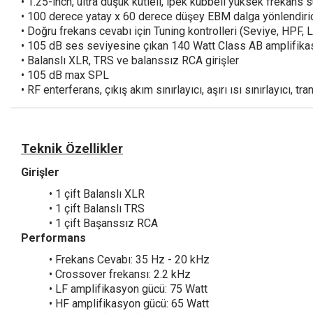
• 1.25-inch, ultra düşük kütleli, ipek kubbeli yüksek frekans 
• 100 derece yatay x 60 derece düşey EBM dalga yönlendiric
• Doğru frekans cevabı için Tuning kontrolleri (Seviye, HPF, L
• 105 dB ses seviyesine çıkan 140 Watt Class AB amplifik
• Balanslı XLR, TRS ve balanssız RCA girişler
• 105 dB max SPL
• RF enterferans, çıkış akım sınırlayıcı, aşırı ısı sınırlayıcı, 
Teknik Özellikler
Girişler
• 1 çift Balanslı XLR
• 1 çift Balanslı TRS
• 1 çift Başanssız RCA
Performans
• Frekans Cevabı: 35 Hz - 20 kHz
• Crossover frekansı: 2.2 kHz
• LF amplifikasyon gücü: 75 Watt
• HF amplifikasyon gücü: 65 Watt