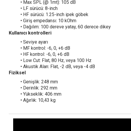
• Max SPL (@ 1mt): 105 dB
• LF sürücü: 8-inch
• HF sürücü: 1.25-inch ipek göbek
• Giriş empedansı: 10 kOhm
• Dağılım: 100 dereve yatay, 60 derece dikey
Kullanıcı kontrolleri
• Seviye ayarı
• MF kontrol: -6, 0, +6 dB
• HF kontrol: -6, 0, +6 dB
• Low Cut: Flat, 80 Hz, veya 100 Hz
• Akustik Alan: Flat, -2 dB, veya -4 dB
Fiziksel
• Genişlik: 248 mm
• Derinlik: 292 mm
• Yükseklik: 406 mm
• Ağırlık: 10,43 kg