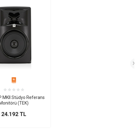
P MKII Stüdyo Referans
Monitörü (TEK)
24.192
TL