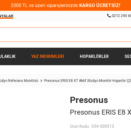
2000 TL ve üzeri siparişlerinizde
KARGO ÜCRETSİZ!
0212 293 6
NYALAR
ULAKLIK
YAZ İNDİRİMLERİ
HOPARLÖRLER
SE
tüdyo Referans Monitörü
Presonus ERIS E8 XT Aktif Stüdyo Monitör Hoparlör (Ç
Presonus
Presonus ERIS E8 X
Ürün Kodu :
034-000513