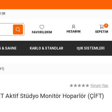
0 58
0
HESABIM
SEPETIM
FAVORILERIM
S & SAHNE
KABLO & STANDLAR
IŞIK SISTEMLERI
İFT)
Yorum Yap
T Aktif Stüdyo Monitör Hoparlör (ÇİFT)