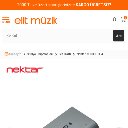
2000 TL ve üzeri siparişlerinizde
KARGO ÜCRETSİZ!
0
MENÜ
Ara
Anasayfa
Stüdyo Ekipmanları
Ses Kartı
Nektar MIDIFLEX 4