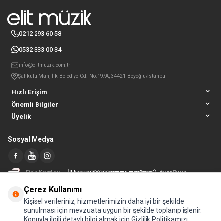
0212 293 60 58
0532 333 00 34
info@elitmuzik.com.tr
Şahkulu Mah, İlk Belediye Cd. No:19/A, 34421 Beyoğlu/İstanbul
Hızlı Erişim
Önemli Bilgiler
Üyelik
Sosyal Medya
Etbis Kayıtlıdır
Çerez Kullanımı
Kişisel verileriniz, hizmetlerimizin daha iyi bir şekilde
sunulması için mevzuata uygun bir şekilde toplanıp işlenir.
Konuyla ilgili detaylı bilgi almak için Gizlilik Politikamızı