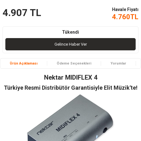
Havale Fiyatı
4.907
TL
4.760
TL
Tükendi
Gelince Haber Ver
Ürün Açıklaması
Ödeme Seçenekleri
Yorumlar
Nektar MIDIFLEX 4
Türkiye Resmi Distribütör Garantisiyle Elit Müzik'te!