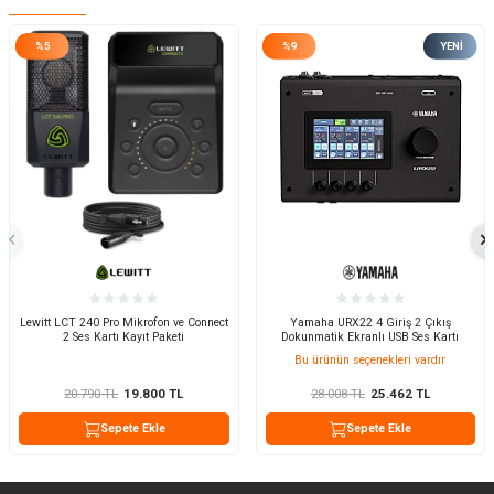
%
5
%
9
YENI
Lewitt LCT 240 Pro Mikrofon ve Connect
Yamaha URX22 4 Giriş 2 Çıkış
2 Ses Kartı Kayıt Paketi
Dokunmatik Ekranlı USB Ses Kartı
Bu ürünün seçenekleri vardır
20.790
TL
19.800
TL
28.008
TL
25.462
TL
Sepete Ekle
Sepete Ekle