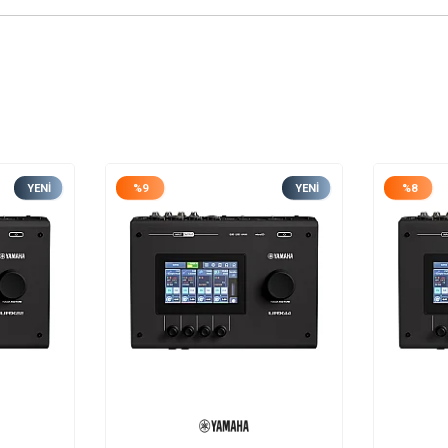
YENI
%
9
YENI
%
8