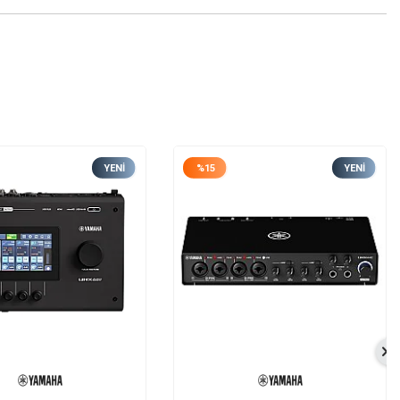
YENI
%
15
YENI