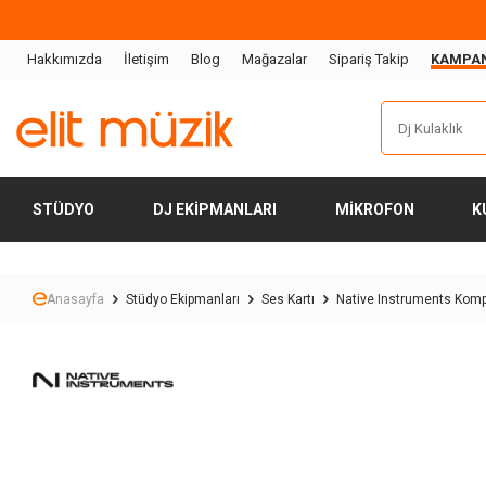
Hakkımızda
İletişim
Blog
Mağazalar
Sipariş Takip
KAMPA
STÜDYO
DJ EKIPMANLARI
MIKROFON
K
Anasayfa
Stüdyo Ekipmanları
Ses Kartı
Native Instruments Kompl