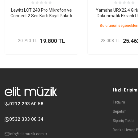
Lewitt LCT 240 Pro Mikrofon ve
Yamaha URX22 4 Giriş
Connect 2 Ses Kartı Kayıt Paketi
Dokunmatik Ekranlı 
Kartı
Bu ürünün seçenekleri
19.800
TL
25.46
20.790
TL
28.008
TL
Hızlı Erişim
İletişim
0212 293 60 58
Sepetim
0532 333 00 34
Sipariş Takibi
Banka Hesap Bi
info@elitmuzik.com.tr