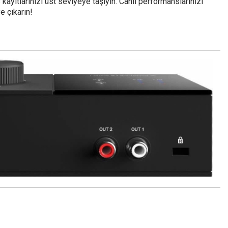
ayıtlarınızı üst seviyeye taşıyın. Canlı performanslarınızı
e çıkarın!