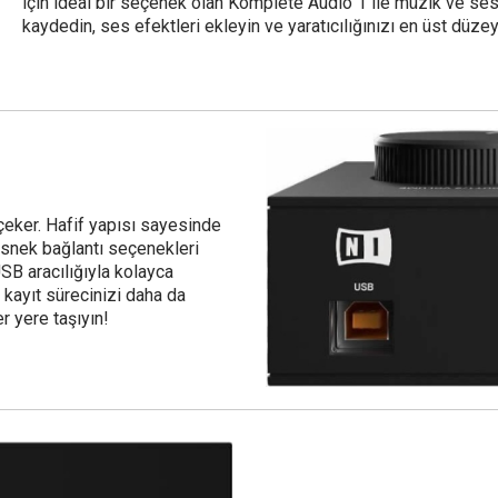
için ideal bir seçenek olan Komplete Audio 1 ile müzik ve ses k
kaydedin, ses efektleri ekleyin ve yaratıcılığınızı en üst düzey
çeker. Hafif yapısı sayesinde
 esnek bağlantı seçenekleri
USB aracılığıyla kolayca
, kayıt sürecinizi daha da
r yere taşıyın!