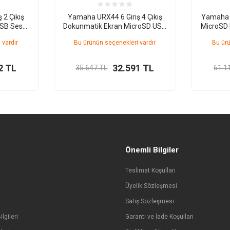
 2 Çıkış
Yamaha URX44 6 Giriş 4 Çıkış
Yamaha 
USB Ses
Dokunmatik Ekran MicroSD USB
MicroSD 
Ses Kartı
 vardır
Bu ürünün seçenekleri vardır
Bu ürü
2
TL
32.591
TL
35.647
TL
61.1
Önemli Bilgiler
Teslimat Koşulları
Üyelik Sözleşmesi
Satış Sözleşmesi
lgileri
Garanti ve İade Koşulları