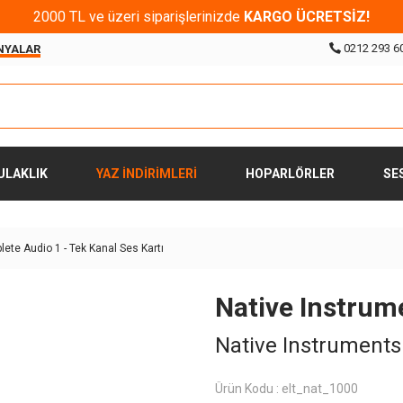
2000 TL ve üzeri siparişlerinizde
KARGO ÜCRETSİZ!
0212 293 6
NYALAR
ULAKLIK
YAZ İNDİRİMLERİ
HOPARLÖRLER
SE
ete Audio 1 - Tek Kanal Ses Kartı
Native Instrum
Native Instruments
Ürün Kodu :
elt_nat_1000