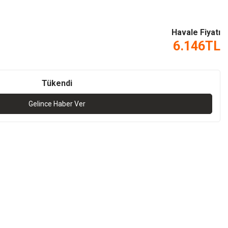
Havale Fiyatı
6.146
TL
Tükendi
Gelince Haber Ver