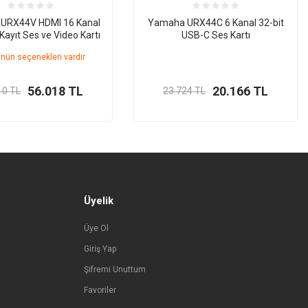
URX44V HDMI 16 Kanal
Yamaha URX44C 6 Kanal 32-bit
Kayıt Ses ve Video Kartı
USB-C Ses Kartı
nün seçenekleri vardır
56.018
TL
20.166
TL
10
TL
23.724
TL
Üyelik
Üye Ol
Giriş Yap
Şifremi Unuttum
Favoriler