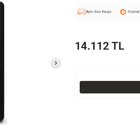
Aynı Gün Kargo
Orijina
14.112
TL