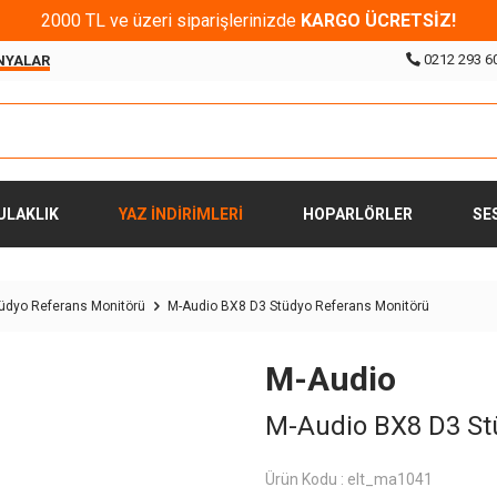
2000 TL ve üzeri siparişlerinizde
KARGO ÜCRETSİZ!
0212 293 6
NYALAR
ULAKLIK
YAZ İNDİRİMLERİ
HOPARLÖRLER
SE
tüdyo Referans Monitörü
M-Audio BX8 D3 Stüdyo Referans Monitörü
M-Audio
M-Audio BX8 D3 St
Ürün Kodu :
elt_ma1041