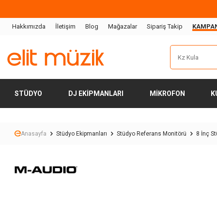
Hakkımızda
İletişim
Blog
Mağazalar
Sipariş Takip
KAMPA
STÜDYO
DJ EKIPMANLARI
MIKROFON
K
Anasayfa
Stüdyo Ekipmanları
Stüdyo Referans Monitörü
8 İnç S