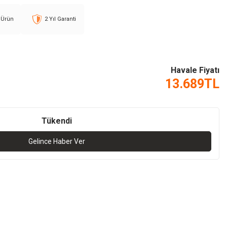
l Ürün
2 Yıl Garanti
Havale Fiyatı
13.689
TL
Tükendi
Gelince Haber Ver