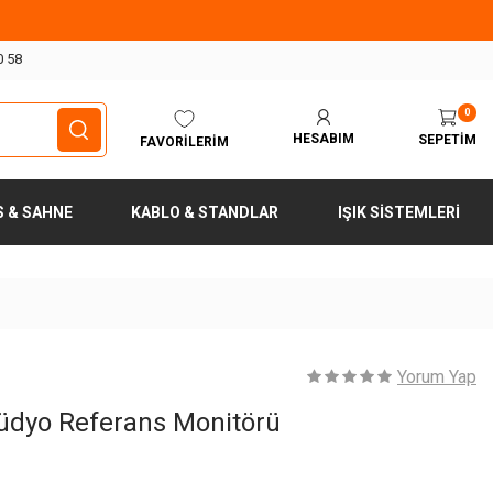
0 58
0
HESABIM
SEPETIM
FAVORILERIM
S & SAHNE
KABLO & STANDLAR
IŞIK SISTEMLERI
Yorum Yap
üdyo Referans Monitörü