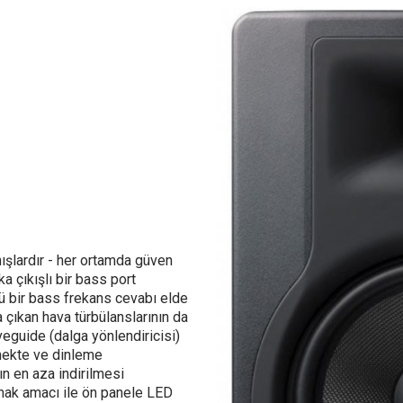
mışlardır - her ortamda güven
 çıkışlı bir bass port
 bir bass frekans cevabı elde
çıkan hava türbülanslarının da
eguide (dalga yönlendiricisi)
lmekte ve dinleme
ın en aza indirilmesi
mak amacı ile ön panele LED