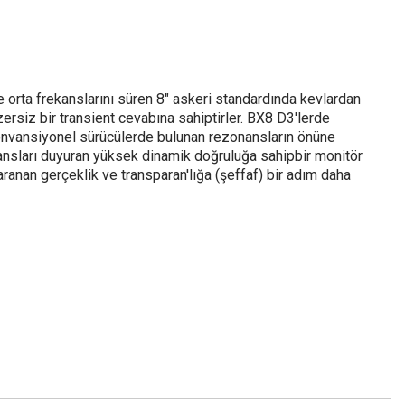
ve orta frekanslarını süren 8" askeri standardında kevlardan
zersiz bir transient cevabına sahiptirler. BX8 D3'lerde
konvansiyonel sürücülerde bulunan rezonansların önüne
 nüansları duyuran yüksek dinamik doğruluğa sahipbir monitör
aranan gerçeklik ve transparan'lığa (şeffaf) bir adım daha