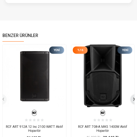
BENZER ÜRÜNLER
YENI
%
16
YENI
RCF ART 912A 12 Inc 2100 WATT Aktif
RCF ART 708-A MK5 1400W Aktif
Hoparlör
Hoparlör