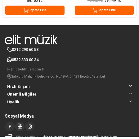
46.032
TL
38.449
TL
56.100
TL
Sepete Ekle
Sepete Ekle
0212 293 60 58
0532 333 00 34
info@elitmuzik.com.tr
Şahkulu Mah, İlk Belediye Cd. No:19/A, 34421 Beyoğlu/İstanbul
Hızlı Erişim
Önemli Bilgiler
Üyelik
Sosyal Medya
Etbis Kayıtlıdır