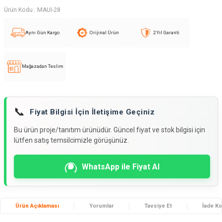
Ürün Kodu :
MAUI-28
Aynı Gün Kargo
Orijinal Ürün
2 Yıl Garanti
Mağazadan Teslim
📞
Fiyat Bilgisi İçin İletişime Geçiniz
Bu ürün proje/tanıtım ürünüdür. Güncel fiyat ve stok bilgisi için
lütfen satış temsilcimizle görüşünüz.
WhatsApp ile Fiyat Al
Ürün Açıklaması
Yorumlar
Tavsiye Et
İade Ko