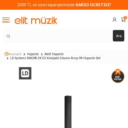
2000 TL ve üzeri siparişlerinizde
KARGO ÜCRETSİZ!
0
MENÜ
Ara
Anasayfa
Hoparlör
Aktif Hoparlör
LD Systems MAUI® 28 G3 Kompakt Column Array PA Hoparlör Seti