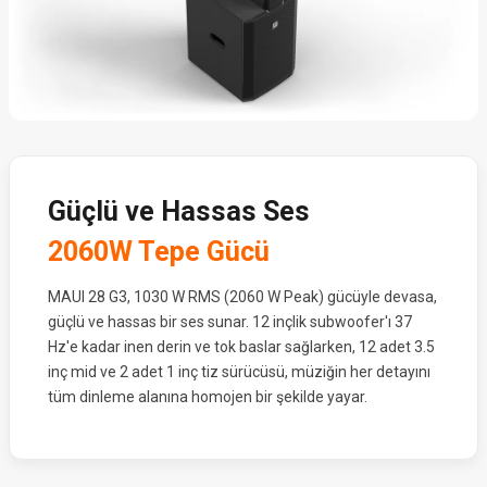
Güçlü ve Hassas Ses
2060W Tepe Gücü
MAUI 28 G3, 1030 W RMS (2060 W Peak) gücüyle devasa,
güçlü ve hassas bir ses sunar. 12 inçlik subwoofer'ı 37
Hz'e kadar inen derin ve tok baslar sağlarken, 12 adet 3.5
inç mid ve 2 adet 1 inç tiz sürücüsü, müziğin her detayını
tüm dinleme alanına homojen bir şekilde yayar.