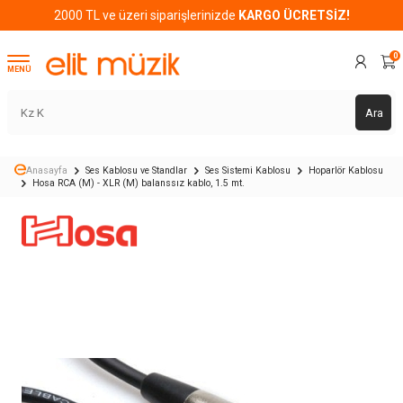
2000 TL ve üzeri siparişlerinizde
KARGO ÜCRETSİZ!
0
MENÜ
Ara
Anasayfa
Ses Kablosu ve Standlar
Ses Sistemi Kablosu
Hoparlör Kablosu
Hosa RCA (M) - XLR (M) balanssız kablo, 1.5 mt.