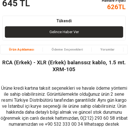
Havale Fiyatı
645
TL
626
TL
Tükendi
Gelince Haber Ver
Ürün Açıklaması
Ödeme Seçenekleri
Yorumlar
RCA (Erkek) - XLR (Erkek) balanssız kablo, 1.5 mt.
XRM-105
Ürüne kredi kartına taksit seçenekleri ve havale ödeme yöntemi
ile sahip olabilirsiniz. Görüntülemekte olduğunuz ürün 2 sene
resmi Türkiye Distribütörü tarafından garantilidir. Aynı gün kargo
ve İstanbul içi kurye seçeneği ile ürüne sahip olabilirsiniz. Ürün
hakkında daha detaylı bilgi almak ve güncel stok durumunu
öğrenmek için canlı destek hattımızdan, 0(212) 293 60 58 irtibat
numaramızdan ve +90 532 333 00 34 Whatsapp destek