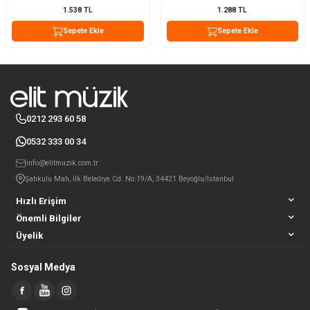
1.538
TL
1.288
TL
Sepete Ekle
Sepete Ekle
0212 293 60 58
0532 333 00 34
info@elitmuzik.com.tr
Şahkulu Mah, İlk Belediye Cd. No:19/A, 34421 Beyoğlu/İstanbul
Hızlı Erişim
Önemli Bilgiler
Üyelik
Sosyal Medya