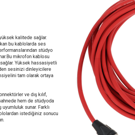
yüksek kalitede sağlar.
çıkan bu kablolarda ses
e performanslarından stüdyo
unar.Bu mikrofon kablosu
 sağlar. Yüksek hassasiyetli
en sesinizi dinleyicilere
siyelini tam olarak ortaya
nnektörler ve dış kılıf,
 sahnede hem de stüdyoda
 uyumluluk sunar. Farklı
blolardan istediğiniz sonucu
ın.