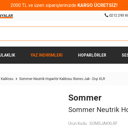
2000 TL ve üzeri siparişlerinizde
KARGO ÜCRETSİZ!
0212 293 6
NYALAR
ULAKLIK
YAZ İNDİRİMLERİ
HOPARLÖRLER
SE
r Kablosu
Sommer Neutrik Hoparlör Kablosu Stereo Jak - Dişi XLR
Sommer
Sommer Neutrik Hop
Ürün Kodu :
SOMSJAKXLRF