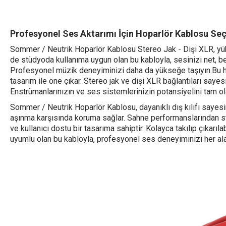
Profesyonel Ses Aktarımı İçin Hoparlör Kablosu Seç
Sommer / Neutrik Hoparlör Kablosu Stereo Jak - Dişi XLR, yü
de stüdyoda kullanıma uygun olan bu kabloyla, sesinizi net, berr
Profesyonel müzik deneyiminizi daha da yükseğe taşıyın.Bu h
tasarım ile öne çıkar. Stereo jak ve dişi XLR bağlantıları sayesin
Enstrümanlarınızın ve ses sistemlerinizin potansiyelini tam ola
Sommer / Neutrik Hoparlör Kablosu, dayanıklı dış kılıfı sayes
aşınma karşısında koruma sağlar. Sahne performanslarından stüd
ve kullanıcı dostu bir tasarıma sahiptir. Kolayca takılıp çıkarıla
uyumlu olan bu kabloyla, profesyonel ses deneyiminizi her ala