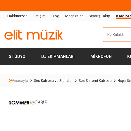
Hakkımızda
İletişim
Blog
Mağazalar
Sipariş Takip
KAMPA
STÜDYO
DJ EKIPMANLARI
MIKROFON
K
Anasayfa
Ses Kablosu ve Standlar
Ses Sistemi Kablosu
Hoparlö