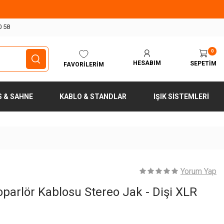
0 58
0
HESABIM
SEPETIM
FAVORILERIM
S & SAHNE
KABLO & STANDLAR
IŞIK SISTEMLERI
Yorum Yap
arlör Kablosu Stereo Jak - Dişi XLR