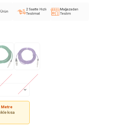
2 Saatte Hızlı
Mağazadan
l Ürün
Teslimat
Teslim
 Metre
ikle kısa