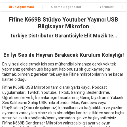
Ürün Açıklaması
Ödeme Seçenekleri
Yorumlar
Fifine K669B Stüdyo Youtuber Yayıncı USB
Bilgisayar Mikrofon
Türkiye Distribütör Garantisiyle Elit Müzik'te...
En İyi Ses ile Hayran Bırakacak Kurulum Kolaylığı!
En iyi sesi elde etmek için ses mühendisi olmanıza gerek yok tek
yapmanız gereken usb bağlantı kablonuzu bir güç kaynağına
takmak, bilmeniz gereken tek şey ise Fifine mikrofonlarının ne kadar
kaliteli olduğu!
Fifine K669B USB Mikrofon tam olarak Şarkı Kaydı, Podcast
uygulamaları, Twitch, Youtube, Tiktok, Gaming, Seslendirme,
Öğretmenler ve İş İnsanları için tasarlanmış Geniş Diyaframlı Yüksek
Ses Kalitesine Sahip USB mikrofondur. Mac, Windows veya
PlayStation (Xbox ile çalışmaz) konsollarınıza bağladıktan ve yazılım
ayarında varsayılan cihaz olup olmadığını kontrol ettikten sonra hiçbir
sorun ve ekstra bağlantı/ayar yapmadan işinize başlayabilirsiniz.
Fifine K669B Condenser Mikrofon yalnızca bilgisayar ve oyun