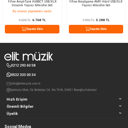
Fifine AmpliTank K688CT USB/XLR
Fifine Ampligame AM9 Hibrit USB/XLR
Dinamik Yayıncı Mikrofon Seti
Yayıncı Mikrofon Seti
Bu ürünün seçenekleri vardır
9.024
TL
6.768
TL
7.050
TL
5.288
TL
Sepete Ekle
Sepete Ekle
0212 293 60 58
0532 333 00 34
info@elitmuzik.com.tr
Şahkulu Mah, İlk Belediye Cd. No:19/A, 34421 Beyoğlu/İstanbul
Hızlı Erişim
Önemli Bilgiler
Üyelik
Sosyal Medya