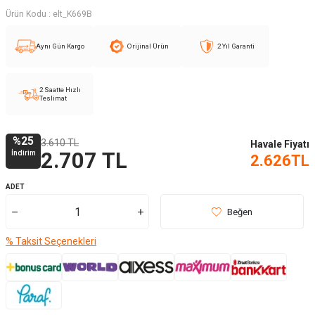
Ürün Kodu :
elt_K669B
Aynı Gün Kargo
Orijinal Ürün
2 Yıl Garanti
2 Saatte Hızlı
Teslimat
%
25
3.610
TL
Havale Fiyatı
İndirim
2.707
TL
2.626
TL
ADET
Beğen
% Taksit Seçenekleri