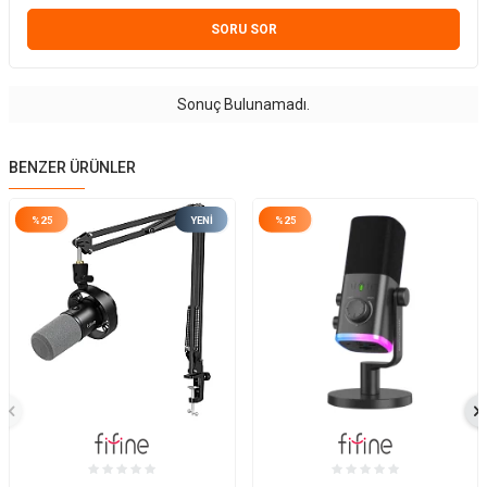
SORU SOR
Sonuç Bulunamadı.
BENZER ÜRÜNLER
%
25
YENI
%
25