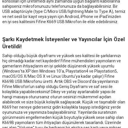
konsolları için üretilmedi aynı zamanda uygun bağlantı kablolarına
sahipseniz mikrofonunuzu telefonunuza da bağlayabilirsiniz. Bir
USB adaptörüyle (type C/Micro USB/lightning Male to Type A), temiz
ve net sesli bir kayıt veya yayın için Android, iPhone ve iPad'inizden
en iyi ses kalitesini Fifine K669 USB Mikrofon ile elde edebilirsiniz.
Şarkı Kaydetmek İsteyenler ve Yayıncılar İçin Özel
Üretildi!
Sahip olduğu büyük diyaframı ve yüksek ses kalitesi ile şarkılarınızı
hiç olmadığı kadar net kaydedin! Fifine mühendisleri yayıncıların ve
gamerların ihtiyaçlarını en iyi şekilde düşünerek yüksek uyumlu
(Windows'ta XP'den Windows 10'a, Playstation4 ve Playstation5,
macOS/OS X/Mac OS X ve Linux Ubuntu'ya kadar çalışır) Fifine
K669B USB Mikrofonu üretti. Artık OBS ve Discord'da yayınlarınızı
Fifine Mikrofon'un sahip olduğu Geniş Diyaframı ve saf sesi ile
kolaylıkla yapabileceksiniz! Dikey ve yatay ayarlanabilir yapısı ile
hangi masaya oturursanız oturun sesinizi mükemmel açıdan
alabilecek ve size büyük kolaylık sağlayacak. Küçük ve taşınabilir olan
K669 her nereye giderseniz gidin kolaylıkla taşıyıp istediğiniz yerde
oyununuza ve yayınınıza başlayabilirsiniz. Yayınlarda suratınızın
görünmesini engellemeden küçük boyutuyla yüksek sese sahip olan
K669B yayıncıların tüm ihtiyaçları düşünülerek tasarlandı. Üzerinde
yer alan ''Volume'' tuşu ile herhangi bir ekstra ses kartı veya mikser