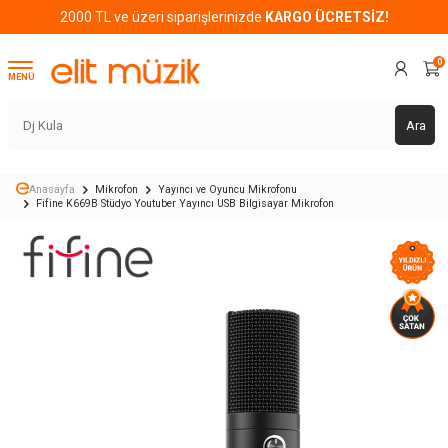
2000 TL ve üzeri siparişlerinizde
KARGO ÜCRETSİZ!
0
MENÜ
Ara
Anasayfa
Mikrofon
Yayıncı ve Oyuncu Mikrofonu
Fifine K669B Stüdyo Youtuber Yayıncı USB Bilgisayar Mikrofon