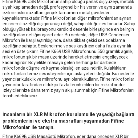
Fifine K669B USB Mikrofonun sahip olduğu parlak dış yüzeyi, metalik
siyah kaplamadan değil, profesyonel bir his veren ve aynı zamanda
ezilme riskini azaltan gerçek tamamen metal gövdeden
kaynaklanmaktadır. Fifine Mikrofonları diğer mikrofonlardan ayıran
en önemli özelliği dış görünüşü değil, sahip olduğu ses tonudur. Sahip
olduğu yüksek kalibrasyonu kardioid desenle birleştiğinde en belirgin
özelliği olan netliğini işaret eder. Bu nedenle, diğer USB Condenser
Mikrofon ile karşılaştırıldığında, daha dikkat çekici ses odaklama
özelliğine sahiptir. Seslendirme ve ses kaydı için daha fazla ayrıntılı
sesi en üste çıkarır. Fifine K669 USB Mikrofonunu 550 gramlık ağırlık,
mikrofonun şık bir masa üzerinde hareket etmesini engelleyecek
kadar ağırdır. Böylelikle masaya gelen herhangi bir darbede
mikrofonda düşme ve kayma olasılığı en aza indirilir. Kulaklıkların
mikrofonları temiz ses isteyenler için asla yeterli değildir. Bu nedenle
yayıncılar kulaklık ve mikrofonu ayrı olarak kullanır. Fifine mikrofonlar
yayıncılar tarafından oldukça fazla tercih edilen bir mikrofondur.
İzleyicilerinize daha temiz yayın akışı sunmak için Fifine Mikrofonları
tercih edebilirsiniz.
İnsanların bir XLR Mikrofon kurulumu ile yaşadığı bağlantı
problemlerini ve ekstra masrafları yaşamadan Fifine
Mikrofonlar ile tanışın.
Fifine K669B USB Masaüstü Mikrofon, eğer daha önceden XLR bir