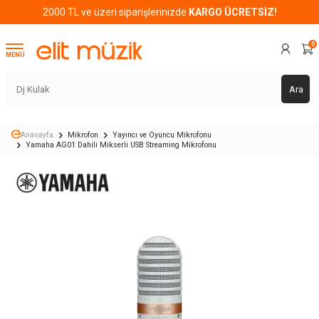
2000 TL ve üzeri siparişlerinizde
KARGO ÜCRETSİZ!
0
MENÜ
Ara
Anasayfa
Mikrofon
Yayıncı ve Oyuncu Mikrofonu
Yamaha AG01 Dahili Mikserli USB Streaming Mikrofonu