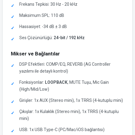
Frekans Tepkisi: 30 Hz - 20 kHz
Maksimum SPL: 110 dB
Hassasiyet: -34 dB ± 3 dB
Ses Çözünürlüğü:
24-bit / 192 kHz
Mikser ve Bağlantılar
DSP Efektleri: COMP/EQ, REVERB (AG Controller
yazılımı ile detaylı kontrol)
Fonksiyonlar:
LOOPBACK
, MUTE Tuşu, Mic Gain
(High/Mid/Low)
Girişler: 1x AUX (Stereo mini), 1x TRRS (4-kutuplu mini)
Çıkışlar: 1x Kulaklık (Stereo mini), 1x TRRS (4-kutuplu
mini)
USB: 1x USB Type-C (PC/Mac/iOS bağlantısı)