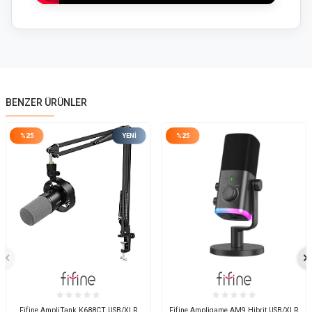
BENZER ÜRÜNLER
%
25
YENI
%
25
Fifine AmpliTank K688CT USB/XLR
Fifine Ampligame AM9 Hibrit USB/XLR