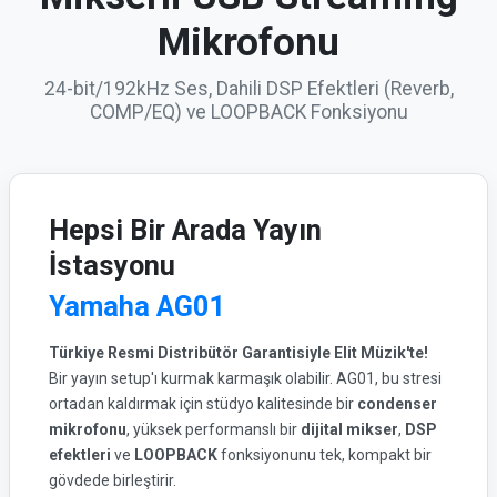
Mikrofonu
24-bit/192kHz Ses, Dahili DSP Efektleri (Reverb,
COMP/EQ) ve LOOPBACK Fonksiyonu
Hepsi Bir Arada Yayın
İstasyonu
Yamaha AG01
Türkiye Resmi Distribütör Garantisiyle Elit Müzik'te!
Bir yayın setup'ı kurmak karmaşık olabilir. AG01, bu stresi
ortadan kaldırmak için stüdyo kalitesinde bir
condenser
mikrofonu
, yüksek performanslı bir
dijital mikser
,
DSP
efektleri
ve
LOOPBACK
fonksiyonunu tek, kompakt bir
gövdede birleştirir.