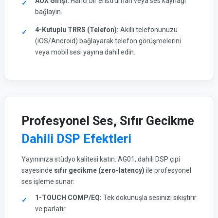
AUX Girişi:
Harici bir enstrüman veya ses kaynağı
bağlayın.
4-Kutuplu TRRS (Telefon):
Akıllı telefonunuzu
(iOS/Android) bağlayarak telefon görüşmelerini
veya mobil sesi yayına dahil edin.
Profesyonel Ses, Sıfır Gecikme
Dahili DSP Efektleri
Yayınınıza stüdyo kalitesi katın. AG01, dahili DSP çipi
sayesinde
sıfır gecikme (zero-latency)
ile profesyonel
ses işleme sunar:
1-TOUCH COMP/EQ:
Tek dokunuşla sesinizi sıkıştırır
ve parlatır.