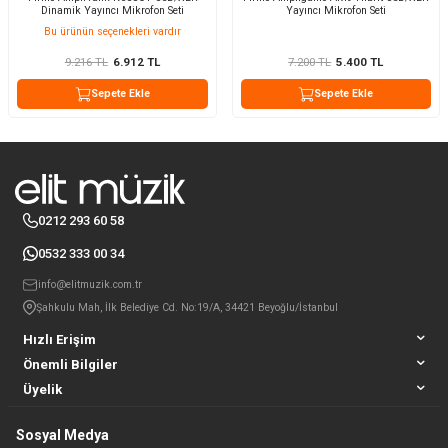
Dinamik Yayıncı Mikrofon Seti
Yayıncı Mikrofon Seti
Bu ürünün seçenekleri vardır
9.216
TL
6.912
TL
7.200
TL
5.400
TL
Sepete Ekle
Sepete Ekle
0212 293 60 58
0532 333 00 34
info@elitmuzik.com.tr
Şahkulu Mah, İlk Belediye Cd. No:19/A, 34421 Beyoğlu/İstanbul
Hızlı Erişim
Önemli Bilgiler
Üyelik
Sosyal Medya