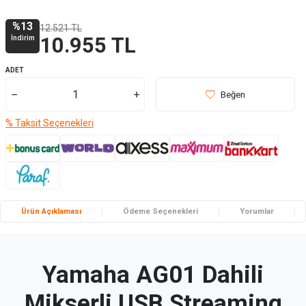
%
13
12.521
TL
İndirim
10.955
TL
ADET
Beğen
% Taksit Seçenekleri
Ürün Açıklaması
Ödeme Seçenekleri
Yorumlar
Yamaha AG01 Dahili
Mikserli USB Streaming