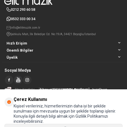
0212 293 60 58
0532 333 00 34
info@elitmuzik.com.tr
Şahkulu Mah, İlk Belediye Cd. No:19/A, 34421 Beyoğlu/İstanbul
Hızlı Erişim
Önemli Bilgiler
Üyelik
Sosyal Medya
Etbis Kayıtlıdır
Çerez Kullanımı
Kişisel verileriniz, hizmetlerimizin daha iyi bir şekilde
sunulması için mevzuata uygun bir şekilde toplanıp işlenir.
Konuyla ilgili detaylı bilgi almak için Gizlilik Politikamızı
inceleyebilirsiniz.