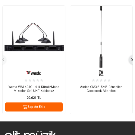
Westa WM-404C - 4'lü Kürsü/Masa
Audac CMX215/45 Dönebilen
Mikrofon Seti UHF Kablosuz
Gooseneck Mikrofon
20.621
TL
Sepete Ekle