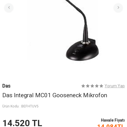
Das
Yorum Yap
Das Integral MC01 Gooseneck Mikrofon
Ürün Kodu :
BEFHTUV5
Havale Fiyatı
14.520
TL
14.084
TL