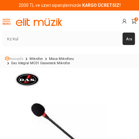
2000 TL ve üzeri siparişlerinizde
KARGO ÜCRETSİZ!
0
MENÜ
Ara
Anasayfa
Mikrofon
Masa Mikrofonu
Das Integral MC01 Gooseneck Mikrofon