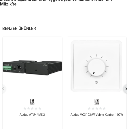
Müzik'te
BENZER ÜRÜNLER
Audac ATU44MK2
Audac VC3102/W Volme Kontrol 100W