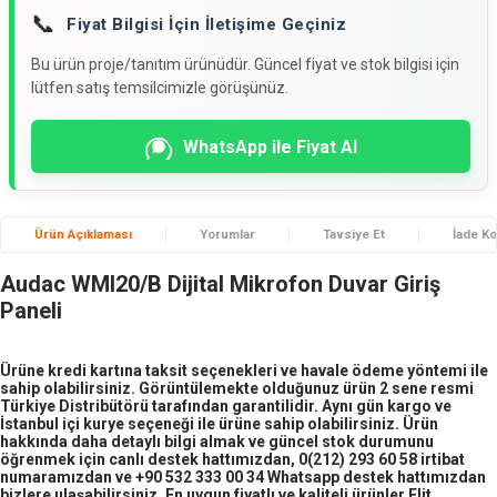
📞
Fiyat Bilgisi İçin İletişime Geçiniz
Bu ürün proje/tanıtım ürünüdür. Güncel fiyat ve stok bilgisi için
lütfen satış temsilcimizle görüşünüz.
WhatsApp ile Fiyat Al
Ürün Açıklaması
Yorumlar
Tavsiye Et
İade Ko
Audac WMI20/B Dijital Mikrofon Duvar Giriş
Paneli
Ürüne kredi kartına taksit seçenekleri ve havale ödeme yöntemi ile
sahip olabilirsiniz. Görüntülemekte olduğunuz ürün 2 sene resmi
Türkiye Distribütörü tarafından garantilidir. Aynı gün kargo ve
İstanbul içi kurye seçeneği ile ürüne sahip olabilirsiniz. Ürün
hakkında daha detaylı bilgi almak ve güncel stok durumunu
öğrenmek için canlı destek hattımızdan, 0(212) 293 60 58 irtibat
numaramızdan ve +90 532 333 00 34 Whatsapp destek hattımızdan
bizlere ulaşabilirsiniz. En uygun fiyatlı ve kaliteli ürünler Elit