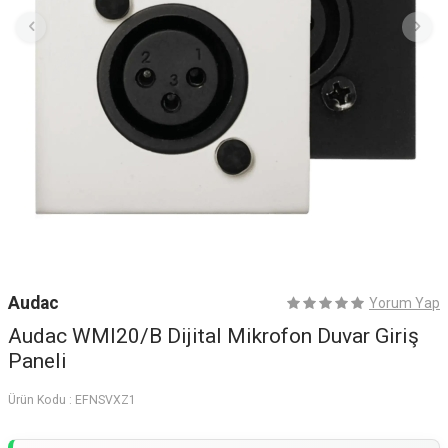
Audac
Yorum Yap
Audac WMI20/B Dijital Mikrofon Duvar Giriş
Paneli
Ürün Kodu :
EFNSVXZ1