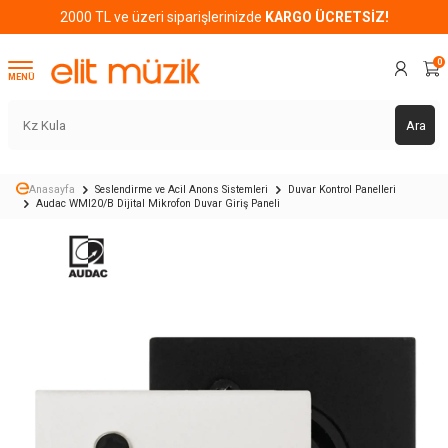
2000 TL ve üzeri siparişlerinizde
KARGO ÜCRETSİZ!
0
MENÜ
Ara
Anasayfa
Seslendirme ve Acil Anons Sistemleri
Duvar Kontrol Panelleri
Audac WMI20/B Dijital Mikrofon Duvar Giriş Paneli