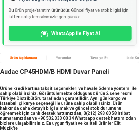
Bu ürün proje/tanıtım ürünüdür. Güncel fiyat ve stok bilgisi için
lütfen satış temsilcimizle görüşünüz.
WhatsApp ile Fiyat Al
Ürün Açıklaması
Yorumlar
Tavsiye Et
İade Ko
Audac CP45HDM/B HDMI Duvar Paneli
Ürüne kredi kartına taksit seçenekleri ve havale ödeme yöntemi ile
sahip olabilirsiniz. Görüntülemekte olduğunuz ürün 2 sene resmi
Türkiye Distribütörü tarafından garantilidir. Aynı gün kargo ve
İstanbul içi kurye seçeneği ile ürüne sahip olabilirsiniz. Ürün
hakkında daha detaylı bilgi almak ve güncel stok durumunu
öğrenmek için canlı destek hattımızdan, 0(212) 293 60 58 irtibat
numaramızdan ve +90 532 333 00 34 Whatsapp destek hattımızdan
bizlere ulaşabilirsiniz. En uygun fiyatlı ve kaliteli ürünler Elit
Müzik'te