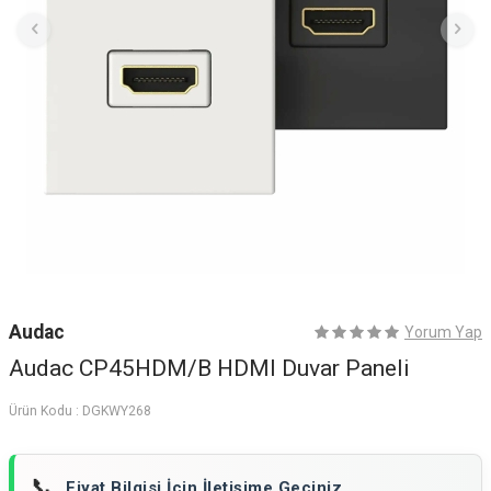
Audac
Yorum Yap
Audac CP45HDM/B HDMI Duvar Paneli
Ürün Kodu :
DGKWY268
📞
Fiyat Bilgisi İçin İletişime Geçiniz