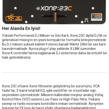
Her Alanda En İyisi!
Yüksek Performanslı DJ Mikser ve Ses Kartı, Xone:23C dijital DJ’lik ve
geleneksel mixing’in en iyisini kompakt bir formatta birleştirmektedir.
Bu DJ mikseri yüksek kaliteli 4 stereo kanallı 96kHz 24bit bir ses kartı
barındırmaktadır. Ayrıca plug n’ play şeklinde X:LINK üzerinden
Xone:K controller’larına bağlanarak DJ sisteminizi daha da entüitif bir
hale getirebilirsiniz.
Xone:23C efsane Xone filtresinin geliştirilmiş bir sürümünü, VCA
fader’lar, 3-band total kill EQ, ışıklı switch'ler ve crossfader eğri
seçenekleri içermektedir. Mikserin kalbindeki meşhur analog Voltaj
Kontrol Filtre (VCF) sistemi Low-Pass ve High-Pass filtre, frekans
sweep ve farklı rezonans kontrollere imkan vermektedir. Ayrıyeten
bulunan bir FX loop ile harici efekt cihazlarına bağlanabilirsiniz.