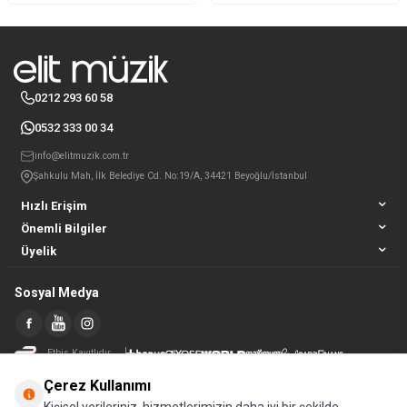
0212 293 60 58
0532 333 00 34
info@elitmuzik.com.tr
Şahkulu Mah, İlk Belediye Cd. No:19/A, 34421 Beyoğlu/İstanbul
Hızlı Erişim
Önemli Bilgiler
Üyelik
Sosyal Medya
Etbis Kayıtlıdır
Çerez Kullanımı