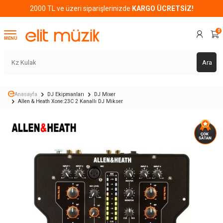
2000 TL ve üzeri siparişlerinizde
KARGO ÜCRETSİZ!
0
MENÜ
Ara
Anasayfa
DJ Ekipmanları
DJ Mixer
Allen & Heath Xone:23C 2 Kanallı DJ Mikser