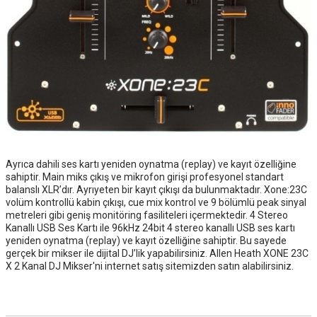
Ayrıca dahili ses kartı yeniden oynatma (replay) ve kayıt özelliğine
sahiptir. Main miks çıkış ve mikrofon girişi profesyonel standart
balanslı XLR’dır. Ayrıyeten bir kayıt çıkışı da bulunmaktadır. Xone:23C
volüm kontrollü kabin çıkışı, cue mix kontrol ve 9 bölümlü peak sinyal
metreleri gibi geniş monitöring fasiliteleri içermektedir. 4 Stereo
Kanallı USB Ses Kartı ile 96kHz 24bit 4 stereo kanallı USB ses kartı
yeniden oynatma (replay) ve kayıt özelliğine sahiptir. Bu sayede
gerçek bir mikser ile dijital DJ’lik yapabilirsiniz. Allen Heath XONE 23C
X 2 Kanal DJ Mikser'ni internet satış sitemizden satın alabilirsiniz.