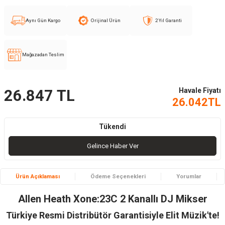
Aynı Gün Kargo
Orijinal Ürün
2 Yıl Garanti
Mağazadan Teslim
Havale Fiyatı
26.847
TL
26.042
TL
Tükendi
Gelince Haber Ver
Ürün Açıklaması
Ödeme Seçenekleri
Yorumlar
Allen Heath Xone:23C 2 Kanallı DJ Mikser
Türkiye Resmi Distribütör Garantisiyle Elit Müzik'te!