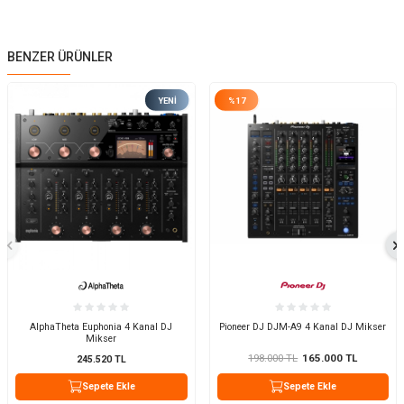
BENZER ÜRÜNLER
YENI
%
17
AlphaTheta Euphonia 4 Kanal DJ
Pioneer DJ DJM-A9 4 Kanal DJ Mikser
Mikser
198.000
TL
165.000
TL
245.520
TL
Sepete Ekle
Sepete Ekle