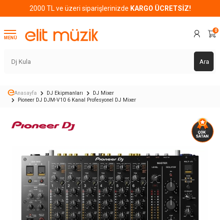
2000 TL ve üzeri siparişlerinizde
KARGO ÜCRETSİZ!
0
MENÜ
Ara
Anasayfa
DJ Ekipmanları
DJ Mixer
Pioneer DJ DJM-V10 6 Kanal Profesyonel DJ Mixer