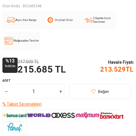
Ürün Kodu :
BCLMX348
2 Saatte Hızlı
Aynı Gün Kargo
Orijinal Ürün
Teslimat
Mağazadan Teslim
%
13
247.500
TL
Havale Fiyatı
İndirim
215.685
TL
213.529
TL
ADET
Beğen
% Taksit Seçenekleri