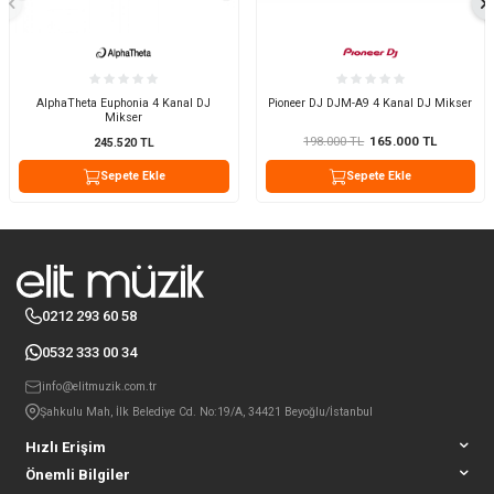
AlphaTheta Euphonia 4 Kanal DJ
Pioneer DJ DJM-A9 4 Kanal DJ Mikser
Mikser
198.000
TL
165.000
TL
245.520
TL
Sepete Ekle
Sepete Ekle
0212 293 60 58
0532 333 00 34
info@elitmuzik.com.tr
Şahkulu Mah, İlk Belediye Cd. No:19/A, 34421 Beyoğlu/İstanbul
Hızlı Erişim
Önemli Bilgiler