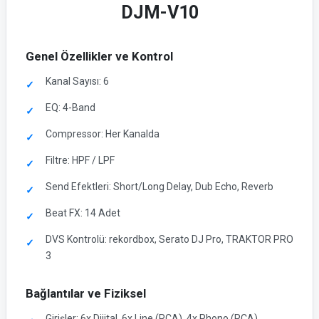
DJM-V10
Genel Özellikler ve Kontrol
Kanal Sayısı: 6
EQ: 4-Band
Compressor: Her Kanalda
Filtre: HPF / LPF
Send Efektleri: Short/Long Delay, Dub Echo, Reverb
Beat FX: 14 Adet
DVS Kontrolü: rekordbox, Serato DJ Pro, TRAKTOR PRO
3
Bağlantılar ve Fiziksel
Girişler: 6x Dijital, 6x Line (RCA), 4x Phono (RCA)