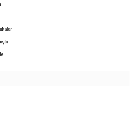
m
akalar
ıştır
de