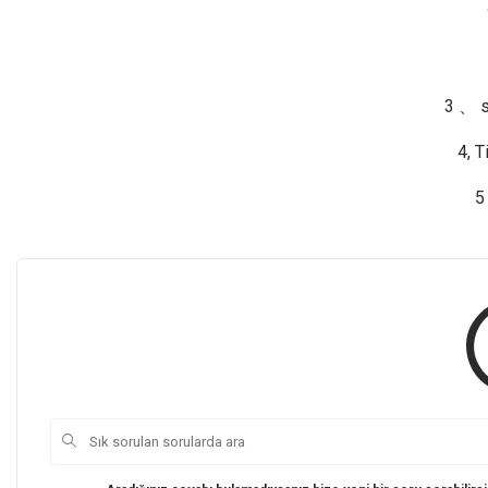
3 、 s
4, T
5