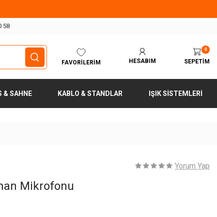
0 58
0
HESABIM
SEPETIM
FAVORILERIM
S & SAHNE
KABLO & STANDLAR
IŞIK SISTEMLERI
Yorum Yap
man Mikrofonu