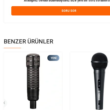
Aradığınız cevabı bulamadıysanız bize yeni bir soru sorabilirsi
SORU SOR
BENZER ÜRÜNLER
YENI