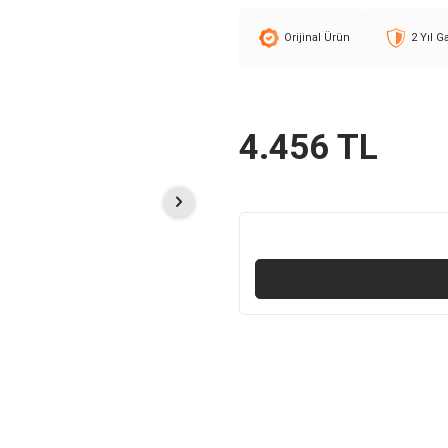
Orijinal Ürün
2 Yıl G
4.456
TL