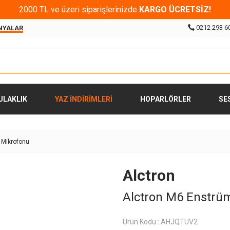
2000 TL ve üzeri siparişlerinizde
KARGO ÜCRETSİZ!
0212 293 6
NYALAR
ULAKLIK
YAZ İNDİRİMLERİ
HOPARLÖRLER
SE
 Mikrofonu
Alctron
Alctron M6 Enstrü
Ürün Kodu :
AHJQTUV2