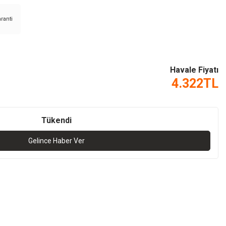
aranti
Havale Fiyatı
4.322
TL
Tükendi
Gelince Haber Ver