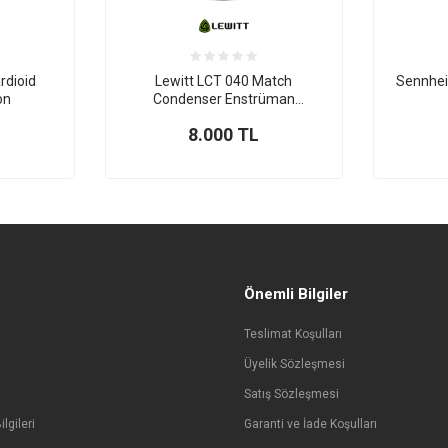
dioid
Lewitt LCT 040 Match
Sennhei
on
Condenser Enstrüman
Mikrofonu
8.000
TL
Önemli Bilgiler
Teslimat Koşulları
Üyelik Sözleşmesi
Satış Sözleşmesi
lgileri
Garanti ve İade Koşulları