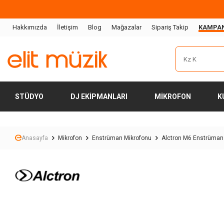
Hakkımızda
İletişim
Blog
Mağazalar
Sipariş Takip
KAMPA
STÜDYO
DJ EKIPMANLARI
MIKROFON
K
Anasayfa
Mikrofon
Enstrüman Mikrofonu
Alctron M6 Enstrüman