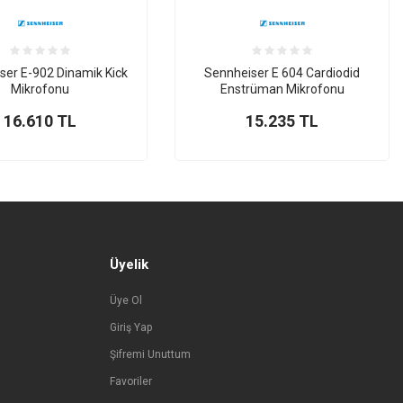
ser E-902 Dinamik Kick
Sennheiser E 604 Cardiodid
Mikrofonu
Enstrüman Mikrofonu
16.610
TL
15.235
TL
Üyelik
Üye Ol
Giriş Yap
Şifremi Unuttum
Favoriler