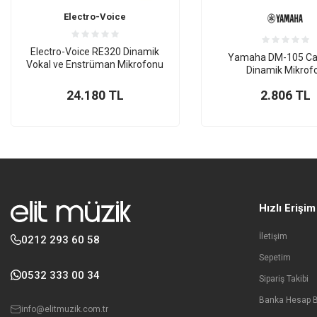
Electro-Voice
Electro-Voice RE320 Dinamik
Yamaha DM-105 Car
Vokal ve Enstrüman Mikrofonu
Dinamik Mikrof
24.180
TL
2.806
TL
Hızlı Erişim
İletişim
0212 293 60 58
Sepetim
0532 333 00 34
Sipariş Takibi
Banka Hesap Bi
info@elitmuzik.com.tr