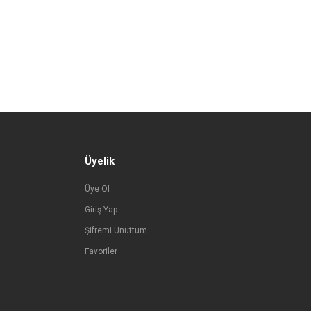
Üyelik
Üye Ol
Giriş Yap
Şifremi Unuttum
Favoriler