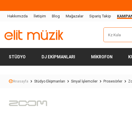
Hakkımızda
İletişim
Blog
Mağazalar
Sipariş Takip
KAMPA
STÜDYO
DJ EKIPMANLARI
MIKROFON
K
Anasayfa
Stüdyo Ekipmanları
Sinyal İşlemciler
Prosesörler
Zo