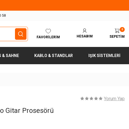
0 58
0
HESABIM
SEPETIM
FAVORILERIM
S & SAHNE
KABLO & STANDLAR
IŞIK SISTEMLERI
Yorum Yap
o Gitar Prosesörü