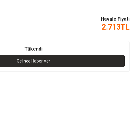
Havale Fiyatı
2.713
TL
Tükendi
Gelince Haber Ver