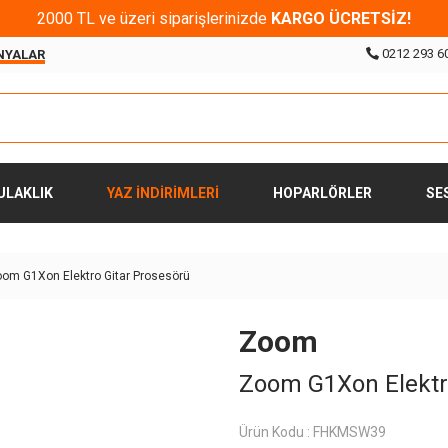
2000 TL ve üzeri siparişlerinizde
KARGO ÜCRETSİZ!
0212 293 6
NYALAR
ULAKLIK
YAZ İNDİRİMLERİ
HOPARLÖRLER
SE
om G1Xon Elektro Gitar Prosesörü
Zoom
Zoom G1Xon Elektr
Ürün Kodu :
FHKMSW39