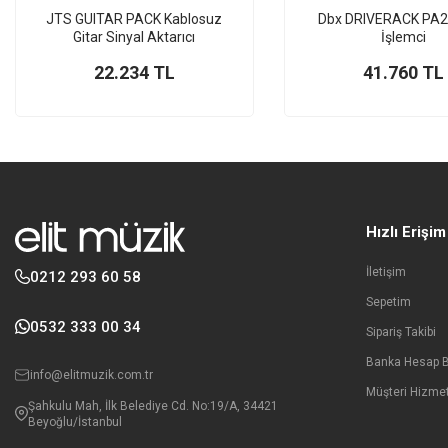
JTS GUITAR PACK Kablosuz
Dbx DRIVERACK PA2 
Gitar Sinyal Aktarıcı
İşlemci
22.234
TL
41.760
TL
Hızlı Erişim
İletişim
0212 293 60 58
Sepetim
0532 333 00 34
Sipariş Takibi
Banka Hesap Bi
info@elitmuzik.com.tr
Müşteri Hizmet
Şahkulu Mah, İlk Belediye Cd. No:19/A, 34421
Beyoğlu/İstanbul