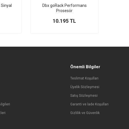
Sinyal
Dbx goRack Performans
Prosesör
10.195
TL
Önemli Bilgiler
Teslimat Koşulları
Üyelik Sözleşmesi
Satış Sözleşmesi
lgileri
Garanti ve İade Koşulları
leri
Gizlilik ve Güvenlik