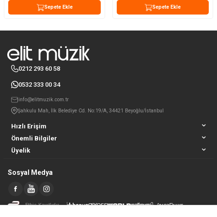
Sepete Ekle
Sepete Ekle
0212 293 60 58
0532 333 00 34
info@elitmuzik.com.tr
Şahkulu Mah, İlk Belediye Cd. No:19/A, 34421 Beyoğlu/İstanbul
Hızlı Erişim
Önemli Bilgiler
Üyelik
Sosyal Medya
Etbis Kayıtlıdır