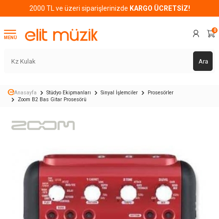
2000 TL ve üzeri siparişlerinizde
KARGO ÜCRETSİZ!
0
MENÜ
Ara
Anasayfa
Stüdyo Ekipmanları
Sinyal İşlemciler
Prosesörler
Zoom B2 Bas Gitar Prosesörü