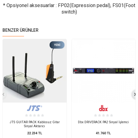
* Opsiyonel aksesuarlar : FP02(Expression pedal), FS01(Foot
switch)
BENZER ÜRÜNLER
YENI
JTS GUITAR PACK Kablosuz Gitar
Dbx DRIVERACK PA2 Sinyal İşlemci
Sinyal Aktarıcı
22.234
TL
41.760
TL