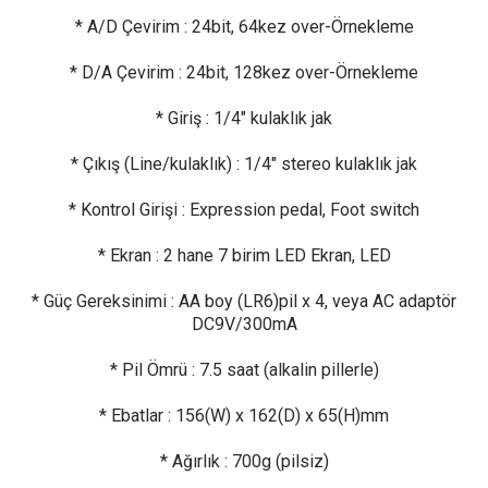
* A/D Çevirim : 24bit, 64kez over-Örnekleme
* D/A Çevirim : 24bit, 128kez over-Örnekleme
* Giriş : 1/4" kulaklık jak
* Çıkış (Line/kulaklık) : 1/4" stereo kulaklık jak
* Kontrol Girişi : Expression pedal, Foot switch
* Ekran : 2 hane 7 birim LED Ekran, LED
* Güç Gereksinimi : AA boy (LR6)pil x 4, veya AC adaptör
DC9V/300mA
* Pil Ömrü : 7.5 saat (alkalin pillerle)
* Ebatlar : 156(W) x 162(D) x 65(H)mm
* Ağırlık : 700g (pilsiz)