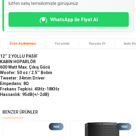
lütfen satış temsilcimizle görüşünüz.
WhatsApp ile Fiyat Al
Ürün Açıklaması
Yorumlar
Tavsiye Et
İade Ko
12’’ 2 YOLLU PASİF
KABİN HOPARLÖR
600 Watt Max. Çıkış Gücü
Woofer: 50 oz / 2.5’’ Bobin
Tweeter: 34mm Driver
Empedans: 8Ω
Frekans Tepkisi: 40Hz-18KHz
Hassaslık: 95dB(+/-2dB)
BENZER ÜRÜNLER
YENI
YENI