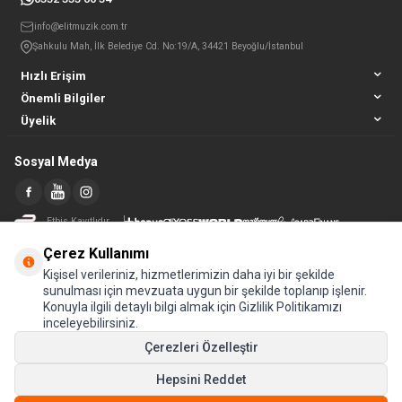
info@elitmuzik.com.tr
Şahkulu Mah, İlk Belediye Cd. No:19/A, 34421 Beyoğlu/İstanbul
Hızlı Erişim
Önemli Bilgiler
Üyelik
Sosyal Medya
Etbis Kayıtlıdır
Çerez Kullanımı
Kişisel verileriniz, hizmetlerimizin daha iyi bir şekilde
sunulması için mevzuata uygun bir şekilde toplanıp işlenir.
Konuyla ilgili detaylı bilgi almak için Gizlilik Politikamızı
inceleyebilirsiniz.
Çerezleri Özelleştir
Hepsini Reddet
© Tüm hakları saklıdır.