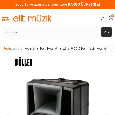
2000 TL ve üzeri siparişlerinizde
KARGO ÜCRETSİZ!
0
MENÜ
Ara
Anasayfa
Hoparlör
Pasif Hoparlör
Wöller W-7012 Pasif Kabin Hoparlör