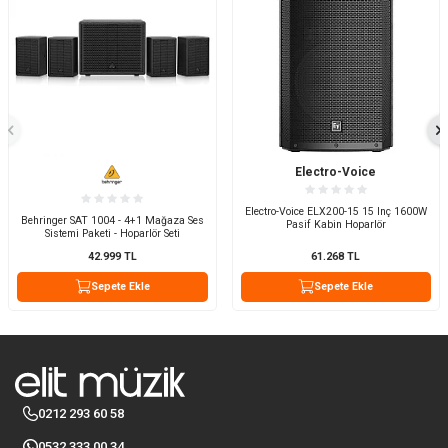
Electro-Voice
Electro-Voice ELX200-15 15 Inç 1600W
Behringer SAT 1004 - 4+1 Mağaza Ses
Pasif Kabin Hoparlör
Sistemi Paketi - Hoparlör Seti
42.999
TL
61.268
TL
Sepete Ekle
Sepete Ekle
0212 293 60 58
0532 333 00 34