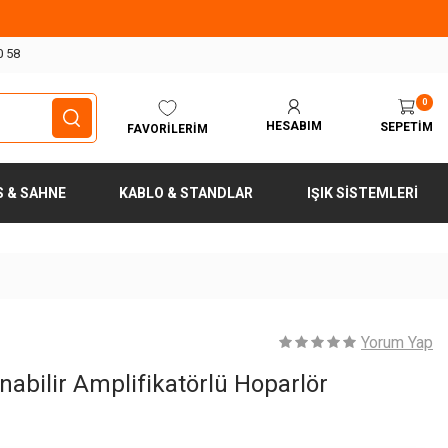
0 58
0
HESABIM
SEPETIM
FAVORILERIM
S & SAHNE
KABLO & STANDLAR
IŞIK SISTEMLERI
Yorum Yap
abilir Amplifikatörlü Hoparlör