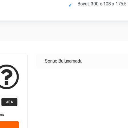
Boyut: 300 x 108 x 175.
Sonuç Bulunamadı.
ARA
niz