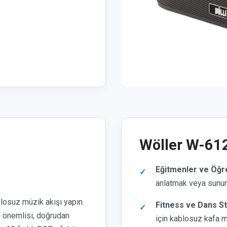
Wöller W-612
Eğitmenler ve Öğr
anlatmak veya sunu
blosuz müzik akışı yapın.
Fitness ve Dans St
n önemlisi, doğrudan
için kablosuz kafa m