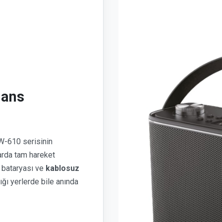
mans
-610 serisinin
arda tam hareket
i bataryası ve
kablosuz
ğı yerlerde bile anında