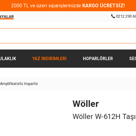
2000 TL ve üzeri siparişlerinizde
KARGO ÜCRETSİZ!
0212 293 6
NYALAR
ULAKLIK
YAZ İNDİRİMLERİ
HOPARLÖRLER
SE
Amplifikatörlü Hoparlör
Wöller
Wöller W-612H Taşın