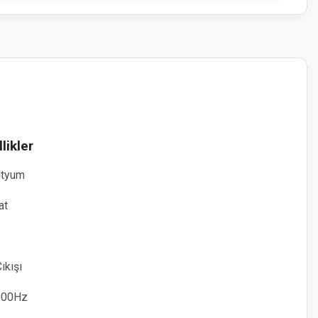
likler
ityum
at
ıkışı
8000Hz