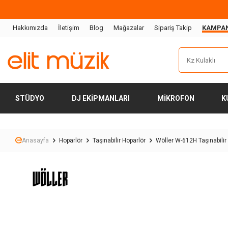
Hakkımızda
İletişim
Blog
Mağazalar
Sipariş Takip
KAMPA
STÜDYO
DJ EKIPMANLARI
MIKROFON
K
Anasayfa
Hoparlör
Taşınabilir Hoparlör
Wöller W-612H Taşınabilir 