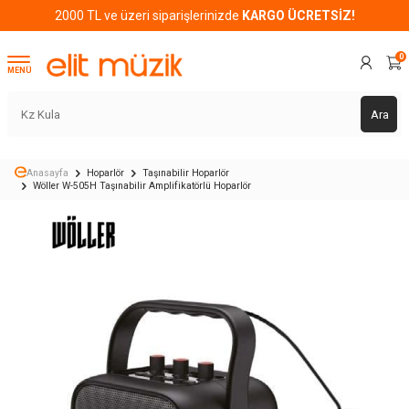
2000 TL ve üzeri siparişlerinizde
KARGO ÜCRETSİZ!
0
MENÜ
Ara
Anasayfa
Hoparlör
Taşınabilir Hoparlör
Wöller W-505H Taşınabilir Amplifikatörlü Hoparlör