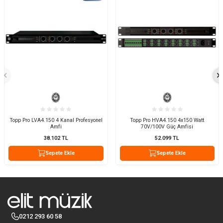
Topp Pro LVA4.150 4 Kanal Profesyonel
Topp Pro HVA4.150 4x150 Watt
Amfi
70V/100V Güç Amfisi
38.102
TL
52.099
TL
Sepete Ekle
Sepete Ekle
0212 293 60 58