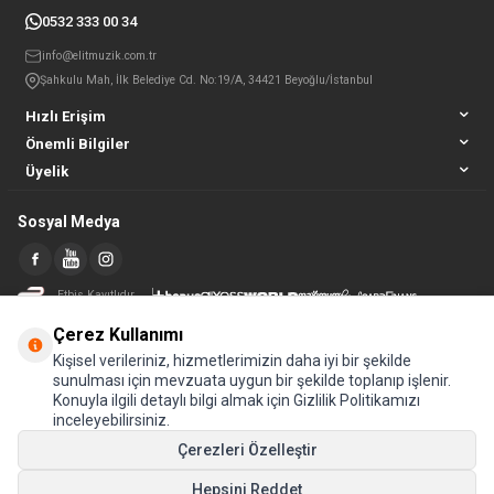
0532 333 00 34
info@elitmuzik.com.tr
Şahkulu Mah, İlk Belediye Cd. No:19/A, 34421 Beyoğlu/İstanbul
Hızlı Erişim
Önemli Bilgiler
Üyelik
Sosyal Medya
Etbis Kayıtlıdır
Çerez Kullanımı
Kişisel verileriniz, hizmetlerimizin daha iyi bir şekilde
sunulması için mevzuata uygun bir şekilde toplanıp işlenir.
Konuyla ilgili detaylı bilgi almak için Gizlilik Politikamızı
inceleyebilirsiniz.
Çerezleri Özelleştir
Hepsini Reddet