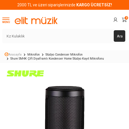
2000 TL ve üzeri siparişlerinizde
KARGO ÜCRETSİZ!
0
MENÜ
Ara
Anasayfa
Mikrofon
Stüdyo Condenser Mikrofon
Shure SM4K Çift Diyaframlı Kondenser Home Stüdyo Kayıt Mikrofonu