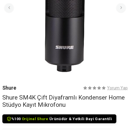
Shure
Yorum Yap
Shure SM4K Çift Diyaframlı Kondenser Home
Stüdyo Kayıt Mikrofonu
%100
Orijinal Shure
Ürünüdür & Yetkili Bayi Garantili