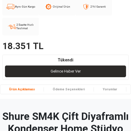
Aynı Gün Kargo
Orijinal Ürün
2 Yıl Garanti
2 Saatte Hızlı
Teslimat
18.351
TL
Tükendi
Gelince Haber Ver
Ürün Açıklaması
Ödeme Seçenekleri
Yorumlar
Shure SM4K Çift Diyaframlı
Kondenser Home Stüdyo