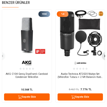
BENZER ÜRÜNLER
YENI
%
8
AKG C104 Geniş Diyaframlı Cardioid
Audio-Technica AT2020 Stüdyo Set
Condenser Mikrofon
(Mikrofon Tutucu + 2 Mt Balanslı Kablo
+ Pop Filtre)
8.467
TL
7.776
TL
10.368
TL
Sepete Ekle
Sepete Ekle