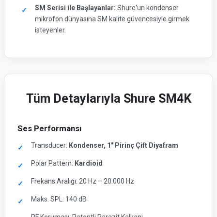
SM Serisi ile Başlayanlar:
Shure'un kondenser
mikrofon dünyasına SM kalite güvencesiyle girmek
isteyenler.
Tüm Detaylarıyla Shure SM4K
Ses Performansı
Transducer:
Kondenser, 1" Pirinç Çift Diyafram
Polar Pattern:
Kardioid
Frekans Aralığı: 20 Hz – 20.000 Hz
Maks. SPL: 140 dB
RF Koruması: Patentli Parazit Kalkanı