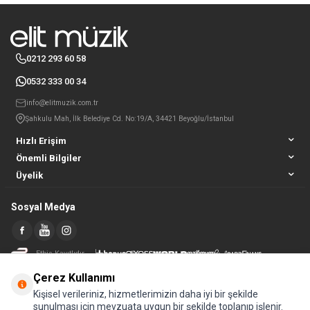
0212 293 60 58
0532 333 00 34
info@elitmuzik.com.tr
Şahkulu Mah, İlk Belediye Cd. No:19/A, 34421 Beyoğlu/İstanbul
Hızlı Erişim
Önemli Bilgiler
Üyelik
Sosyal Medya
Etbis Kayıtlıdır
Çerez Kullanımı
Kişisel verileriniz, hizmetlerimizin daha iyi bir şekilde
sunulması için mevzuata uygun bir şekilde toplanıp işlenir.