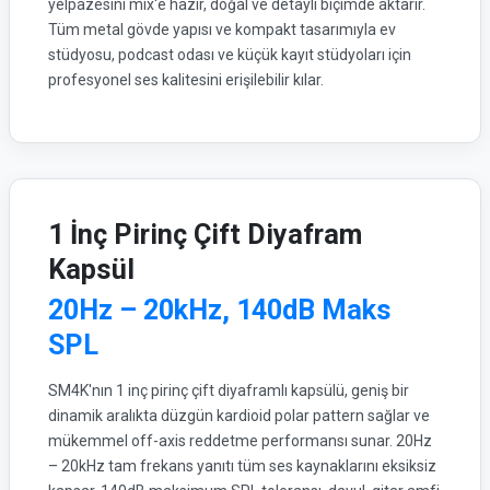
yelpazesini mix'e hazır, doğal ve detaylı biçimde aktarır.
Tüm metal gövde yapısı ve kompakt tasarımıyla ev
stüdyosu, podcast odası ve küçük kayıt stüdyoları için
profesyonel ses kalitesini erişilebilir kılar.
1 İnç Pirinç Çift Diyafram
Kapsül
20Hz – 20kHz, 140dB Maks
SPL
SM4K'nın 1 inç pirinç çift diyaframlı kapsülü, geniş bir
dinamik aralıkta düzgün kardioid polar pattern sağlar ve
mükemmel off-axis reddetme performansı sunar. 20Hz
– 20kHz tam frekans yanıtı tüm ses kaynaklarını eksiksiz