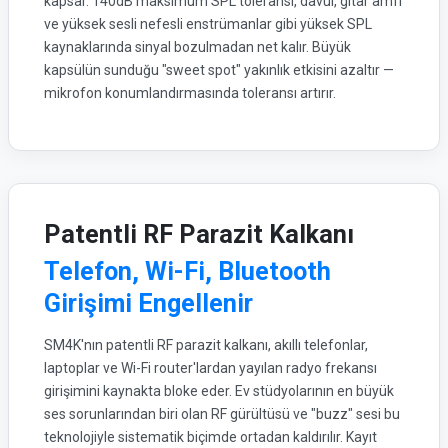
kapsar. 140dB maksimum SPL toleransı, davul, gitar amfi
ve yüksek sesli nefesli enstrümanlar gibi yüksek SPL
kaynaklarında sinyal bozulmadan net kalır. Büyük
kapsülün sunduğu "sweet spot" yakınlık etkisini azaltır —
mikrofon konumlandırmasında toleransı artırır.
Patentli RF Parazit Kalkanı
Telefon, Wi-Fi, Bluetooth
Girişimi Engellenir
SM4K'nın patentli RF parazit kalkanı, akıllı telefonlar,
laptoplar ve Wi-Fi router'lardan yayılan radyo frekansı
girişimini kaynakta bloke eder. Ev stüdyolarının en büyük
ses sorunlarından biri olan RF gürültüsü ve "buzz" sesi bu
teknolojiyle sistematik biçimde ortadan kaldırılır. Kayıt