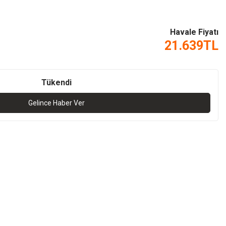
Havale Fiyatı
21.639
TL
Tükendi
Gelince Haber Ver