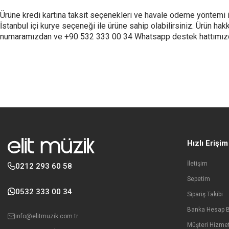
Ürüne kredi kartına taksit seçenekleri ve havale ödeme yöntemi il
İstanbul içi kurye seçeneği ile ürüne sahip olabilirsiniz. Ürün h
numaramızdan ve +90 532 333 00 34 Whatsapp destek hattımızdan biz
Hızlı Erişim
İletişim
0212 293 60 58
Sepetim
0532 333 00 34
Sipariş Takibi
Banka Hesap Bi
info@elitmuzik.com.tr
Müşteri Hizmet