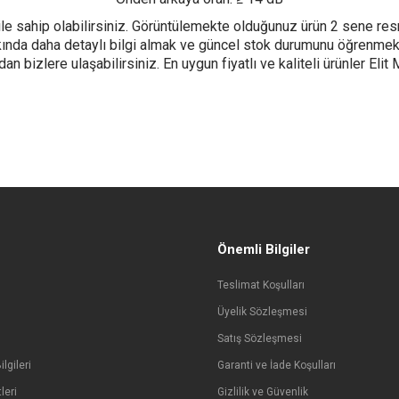
e sahip olabilirsiniz. Görüntülemekte olduğunuz ürün 2 sene resmi
akkında daha detaylı bilgi almak ve güncel stok durumunu öğrenmek 
lere ulaşabilirsiniz. En uygun fiyatlı ve kaliteli ürünler Elit M
Önemli Bilgiler
Teslimat Koşulları
Üyelik Sözleşmesi
Satış Sözleşmesi
lgileri
Garanti ve İade Koşulları
leri
Gizlilik ve Güvenlik