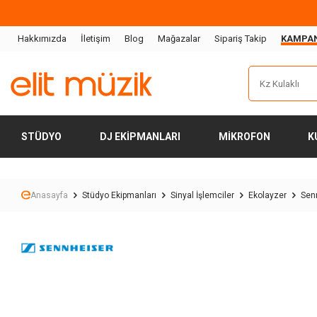
Hakkımızda
İletişim
Blog
Mağazalar
Sipariş Takip
KAMPA
STÜDYO
DJ EKIPMANLARI
MIKROFON
K
Anasayfa
Stüdyo Ekipmanları
Sinyal İşlemciler
Ekolayzer
Sen