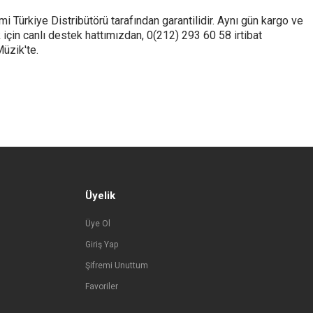
 Türkiye Distribütörü tarafından garantilidir. Aynı gün kargo ve
için canlı destek hattımızdan, 0(212) 293 60 58 irtibat
üzik'te.
Üyelik
Üye Ol
Giriş Yap
Şifremi Unuttum
Favoriler