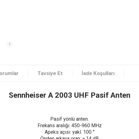
orumlar
Tavsiye Et
İade Koşulları
Sennheiser A 2003 UHF Pasif Anten
Pasif yönlü anten.
Frekans aralığı: 450-960 MHz
Apeks açısı: yakl. 100 °
Önden arkaya oran: ≥ 14 dB