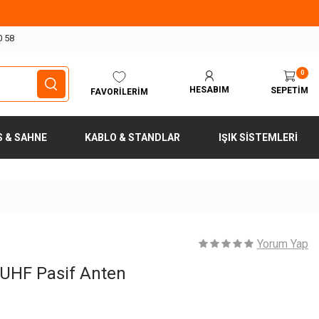
0 58
0
HESABIM
SEPETIM
FAVORILERIM
S & SAHNE
KABLO & STANDLAR
IŞIK SISTEMLERI
Yorum Yap
 UHF Pasif Anten