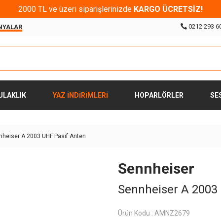
2000 TL ve üzeri siparişlerinizde
KARGO ÜCRETSİZ!
0212 293 6
NYALAR
ULAKLIK
YAZ İNDİRİMLERİ
HOPARLÖRLER
SE
nheiser A 2003 UHF Pasif Anten
Sennheiser
Sennheiser A 2003
Ürün Kodu :
AMNZ2679