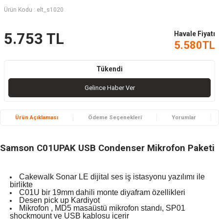
Ürün Kodu :
elt_s1020
Havale Fiyatı
5.753
TL
5.580
TL
Tükendi
Gelince Haber Ver
Ürün Açıklaması
Ödeme Seçenekleri
Yorumlar
Samson C01UPAK USB Condenser Mikrofon Paketi
Cakewalk Sonar LE dijital ses iş istasyonu yazılımı ile
birlikte
C01U bir 19mm dahili monte diyafram özellikleri
Desen pick up Kardiyot
Mikrofon , MD5 masaüstü mikrofon standı, SP01
shockmount ve USB kablosu içerir