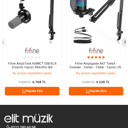
Fifine AmpliTank K688CT USB/XLR
Fifine Ampligame A6T Twitch -
Dinamik Yayıncı Mikrofon Seti
Youtuber - Gamer - Tiktok - Yayıncı USB
Mikrofon Seti
Bu ürünün seçenekleri vardır
Bu ürünün seçenekleri vardır
9.024
TL
6.768
TL
5.640
TL
4.230
TL
Sepete Ekle
Sepete Ekle
0212 293 60 58