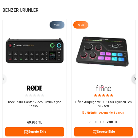
BENZER ÜRÜNLER
YENI
%
25
Rode RODECaster Video Prodüksiyon
Fifine Ampligame SC8 USB Oyuncu Ses
Konsolu
Mikseri
Bu ürünün seçenekleri vardır
7.050
TL
5.288
TL
69.936
TL
Sepete Ekle
Sepete Ekle