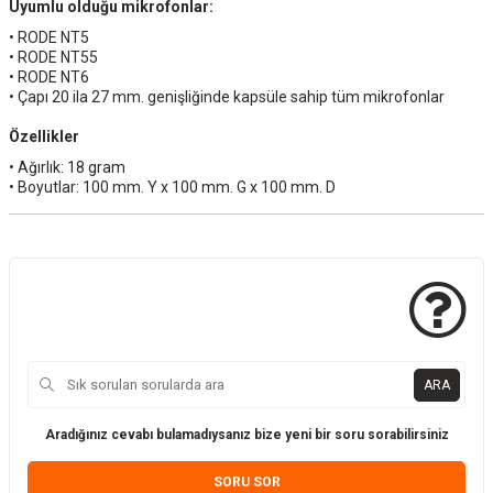
Uyumlu olduğu mikrofonlar:
• RODE NT5
• RODE NT55
• RODE NT6
• Çapı 20 ila 27 mm. genişliğinde kapsüle sahip tüm mikrofonlar
Özellikler
• Ağırlık: 18 gram
• Boyutlar: 100 mm. Y x 100 mm. G x 100 mm. D
ARA
Aradığınız cevabı bulamadıysanız bize yeni bir soru sorabilirsiniz
SORU SOR