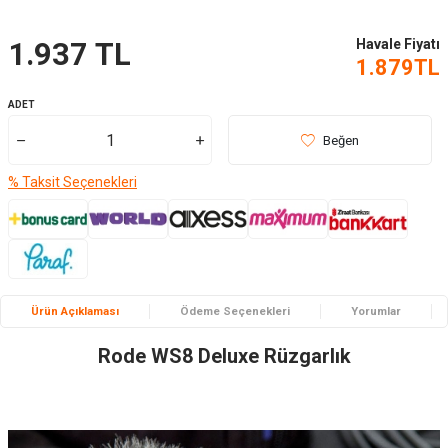
Havale Fiyatı
1.937
TL
1.879
TL
ADET
Beğen
% Taksit Seçenekleri
Ürün Açıklaması
Ödeme Seçenekleri
Yorumlar
Rode WS8 Deluxe Rüzgarlık