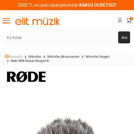
2000 TL ve üzeri siparişlerinizde
KARGO ÜCRETSİZ!
0
MENÜ
Ara
Anasayfa
Mikrofon
Mikrofon Aksesuarları
Mikrofon Süngeri
Rode WS8 Deluxe Rüzgarlık