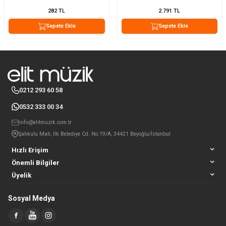
282
TL
2.791
TL
Sepete Ekle
Sepete Ekle
0212 293 60 58
0532 333 00 34
info@elitmuzik.com.tr
Şahkulu Mah, İlk Belediye Cd. No:19/A, 34421 Beyoğlu/İstanbul
Hızlı Erişim
Önemli Bilgiler
Üyelik
Sosyal Medya