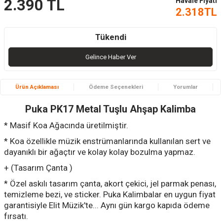
Havale Fiyatı
2.390
TL
2.318
TL
Tükendi
Gelince Haber Ver
Ürün Açıklaması
Ödeme Seçenekleri
Yorumlar
Puka PK17 Metal Tuşlu Ahşap Kalimba
* Masif Koa Ağacında üretilmiştir.
* Koa özellikle müzik enstrümanlarında kullanılan sert ve
dayanıklı bir ağaçtır ve kolay kolay bozulma yapmaz.
+ (Tasarım Çanta )
* Özel askılı tasarım çanta, akort çekici, jel parmak penası,
temizleme bezi, ve sticker. Puka Kalimbalar en uygun fiyat
garantisiyle Elit Müzik'te... Aynı gün kargo kapıda ödeme
fırsatı.