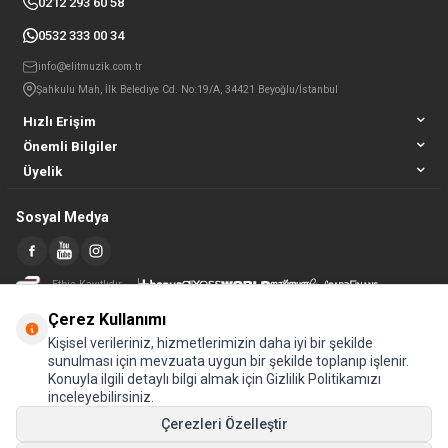
0212 293 60 58
0532 333 00 34
info@elitmuzik.com.tr
Şahkulu Mah, İlk Belediye Cd. No:19/A, 34421 Beyoğlu/İstanbul
Hızlı Erişim
Önemli Bilgiler
Üyelik
Sosyal Medya
Etbis Kayıtlıdır
Çerez Kullanımı
Kişisel verileriniz, hizmetlerimizin daha iyi bir şekilde
sunulması için mevzuata uygun bir şekilde toplanıp işlenir.
Konuyla ilgili detaylı bilgi almak için Gizlilik Politikamızı
inceleyebilirsiniz.
Çerezleri Özelleştir