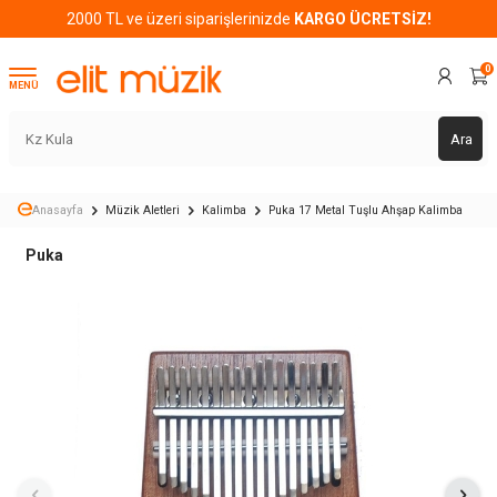
2000 TL ve üzeri siparişlerinizde
KARGO ÜCRETSİZ!
0
MENÜ
Ara
Anasayfa
Müzik Aletleri
Kalimba
Puka 17 Metal Tuşlu Ahşap Kalimba
Puka