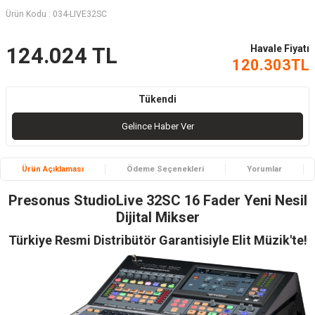
Ürün Kodu :
034-LIVE32SC
Havale Fiyatı
124.024
TL
120.303
TL
Tükendi
Gelince Haber Ver
Ürün Açıklaması
Ödeme Seçenekleri
Yorumlar
Presonus StudioLive 32SC 16 Fader Yeni Nesil
Dijital Mikser
Türkiye Resmi Distribütör Garantisiyle Elit Müzik'te!