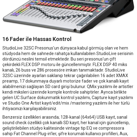
16 Fader ile Hassas Kontrol
StudioLive 32SC Presonus'un dünyaca kabul görmüş olan ve hem
stüdyoda hem de sahnede rahatça kullanılabilen StudioLive serisinin
dördüncü neslini temsil etmektedir. Bu seri presonus'un çift
çekirdekli FLEX DSP motoru ile güncellenmiştir. FLEX DSP 40 miks
kanalı, 26 buss ve 286 prosesöre imkan tanımaktadır. StudioLive
32SC üzerinde ayarları saklanıp tekrar çağırılabilen 16 adet XMAX
preamp, 17 dokunmaya duyarlı motorize fader ve çok kanallı kayıt
alabilmenizi sağlayan SD card girişi bulunur. QMix yazılımı ile artistler
kendi miksleri üzerinde komple kontrole sahiptirler. Ayrıca birlikte
gelen UC Surface dokunmatik kontrol yazılımı, Capture kayıt yazılımı
ve Studio One Artist kayıt/edit/mix /mastering yazılımı ile her türlü
ihtiyacınızı karşılayabilirsiniz.
Benzersiz özellikleri arasında; 128-kanal (64x64) USB kayıt, sanal
sound check özellikli çok kanallı SD kayıt, her kanal için güncellenip,
geliştirilebilen stüdyo kalitesinde vintage tip EQ ve compressora
sahip Fat Channel Plug-in’ler, şifre korumalı kullanıcı profilleri, Aux,