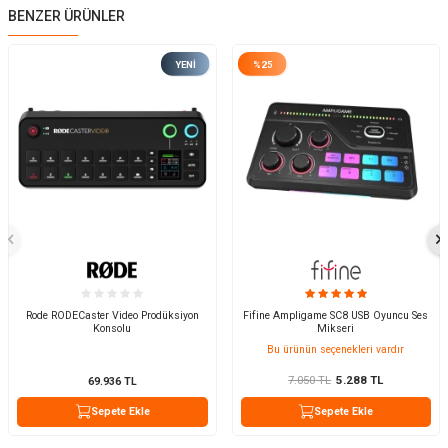
BENZER ÜRÜNLER
YENI
%
25
Rode RODECaster Video Prodüksiyon
Fifine Ampligame SC8 USB Oyuncu Ses
Konsolu
Mikseri
Bu ürünün seçenekleri vardır
7.050
TL
5.288
TL
69.936
TL
Sepete Ekle
Sepete Ekle