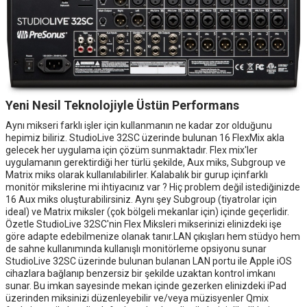
Yeni Nesil Teknolojiyle Üstün Performans
Aynı mikseri farklı işler için kullanmanın ne kadar zor olduğunu
hepimiz biliriz. StudioLive 32SC üzerinde bulunan 16 FlexMix akla
gelecek her uygulama için çözüm sunmaktadır. Flex mix'ler
uygulamanın gerektirdiği her türlü şekilde, Aux miks, Subgroup ve
Matrix miks olarak kullanılabilirler. Kalabalık bir gurup içinfarklı
monitör mikslerine mi ihtiyacınız var ? Hiç problem değil istediğinizde
16 Aux miks oluşturabilirsiniz. Aynı şey Subgroup (tiyatrolar için
ideal) ve Matrix miksler (çok bölgeli mekanlar için) içinde geçerlidir.
Özetle StudioLive 32SC'nin Flex Miksleri mikserinizi elinizdeki işe
göre adapte edebilmenize olanak tanır.LAN çıkışları hem stüdyo hem
de sahne kullanımında kullanışlı monitörleme opsiyonu sunar
StudioLive 32SC üzerinde bulunan bulanan LAN portu ile Apple iOS
cihazlara bağlanıp benzersiz bir şekilde uzaktan kontrol imkanı
sunar. Bu imkan sayesinde mekan içinde gezerken elinizdeki iPad
üzerinden miksinizi düzenleyebilir ve/veya müzisyenler Qmix