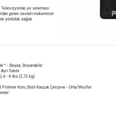
r. Televizyonlar, ev sineması
aklardan gelen sesleri mükemmel
çok yönlülük sağlar.
lle™ - Beyaz, Boyanabilir
Ayrı Satılır
 d - 6 lbs (2,72 kg)
t Polimer Koni, Bütil Kauçuk Çerçeve - Orta/Woofer
eeter