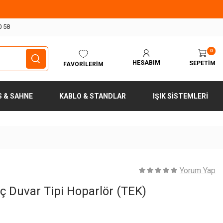
0 58
0
HESABIM
SEPETIM
FAVORILERIM
S & SAHNE
KABLO & STANDLAR
IŞIK SISTEMLERI
Yorum Yap
ç Duvar Tipi Hoparlör (TEK)