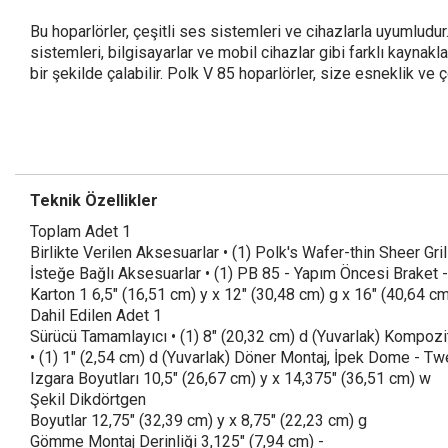
Bu hoparlörler, çeşitli ses sistemleri ve cihazlarla uyumludu
sistemleri, bilgisayarlar ve mobil cihazlar gibi farklı kayn
bir şekilde çalabilir. Polk V 85 hoparlörler, size esneklik ve 
Teknik Özellikler
Toplam Adet 1
Birlikte Verilen Aksesuarlar • (1) Polk's Wafer-thin Sheer Gri
İsteğe Bağlı Aksesuarlar • (1) PB 85 - Yapım Öncesi Braket - 
Karton 1 6,5" (16,51 cm) y x 12" (30,48 cm) g x 16" (40,64 cm)
Dahil Edilen Adet 1
Sürücü Tamamlayıcı • (1) 8" (20,32 cm) d (Yuvarlak) Kompozi
• (1) 1" (2,54 cm) d (Yuvarlak) Döner Montaj, İpek Dome - Tw
Izgara Boyutları 10,5" (26,67 cm) y x 14,375" (36,51 cm) w
Şekil Dikdörtgen
Boyutlar 12,75" (32,39 cm) y x 8,75" (22,23 cm) g
Gömme Montaj Derinliği 3,125" (7,94 cm) -