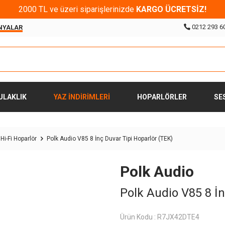
2000 TL ve üzeri siparişlerinizde
KARGO ÜCRETSİZ!
0212 293 6
NYALAR
ULAKLIK
YAZ İNDİRİMLERİ
HOPARLÖRLER
SE
Hi-Fi Hoparlör
Polk Audio V85 8 İnç Duvar Tipi Hoparlör (TEK)
Polk Audio
Polk Audio V85 8 İn
Ürün Kodu :
R7JX42DTE4