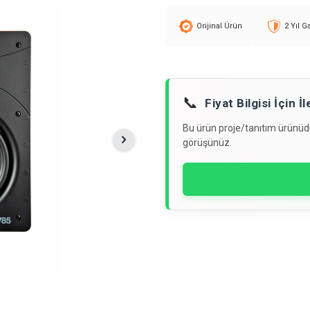
Orijinal Ürün
2 Yıl G
📞
Fiyat Bilgisi İçin 
Bu ürün proje/tanıtım ürünüdür
görüşünüz.