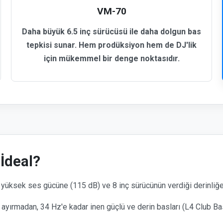
VM-70
Daha büyük 6.5 inç sürücüsü ile daha dolgun bas
tepkisi sunar. Hem prodüksiyon hem de DJ'lik
için mükemmel bir denge noktasıdır.
İdeal?
yüksek ses gücüne (115 dB) ve 8 inç sürücünün verdiği derinliğe 
 ayırmadan, 34 Hz'e kadar inen güçlü ve derin basları (L4 Club 