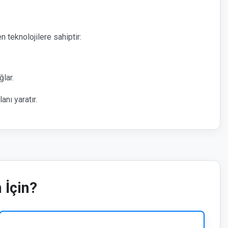
teknolojilere sahiptir:
lar.
nı yaratır.
 İçin?