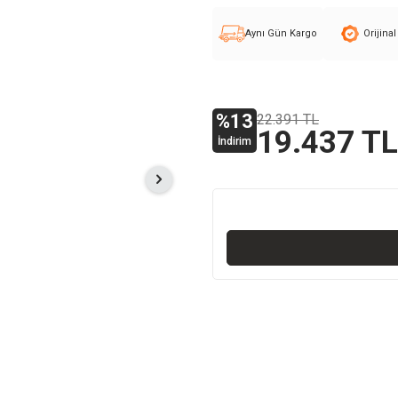
Aynı Gün Kargo
Orijina
%
13
22.391
TL
19.437
TL
İndirim