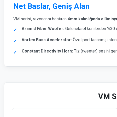
Net Baslar, Geniş Alan
VM serisi, rezonansı bastıran
4mm kalınlığında alümin
Aramid Fiber Woofer:
Geleneksel konilerden %30 dah
Vortex Bass Accelerator:
Özel port tasarımı, isten
Constant Directivity Horn:
Tiz (tweeter) sesini gen
VM Se