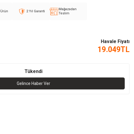
Mağazadan
l Ürün
2 Yıl Garanti
Teslim
Havale Fiyatı
19.049
TL
Tükendi
Gelince Haber Ver