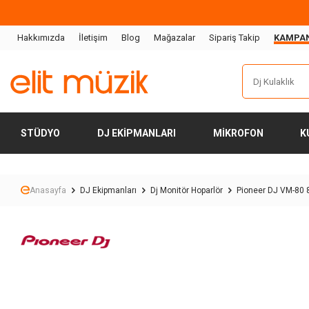
Hakkımızda
İletişim
Blog
Mağazalar
Sipariş Takip
KAMPA
STÜDYO
DJ EKIPMANLARI
MIKROFON
K
Anasayfa
DJ Ekipmanları
Dj Monitör Hoparlör
Pioneer DJ VM-80 8 