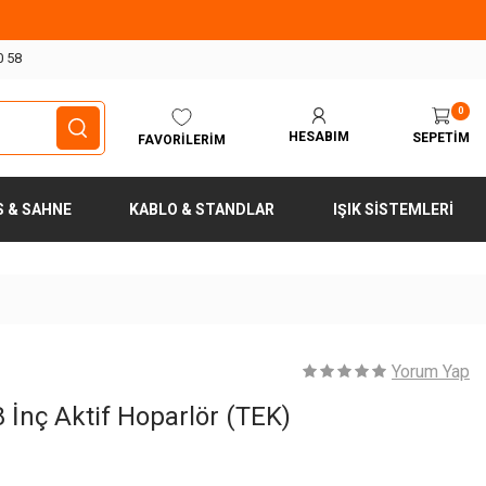
0 58
0
HESABIM
SEPETIM
FAVORILERIM
S & SAHNE
KABLO & STANDLAR
IŞIK SISTEMLERI
Yorum Yap
 İnç Aktif Hoparlör (TEK)