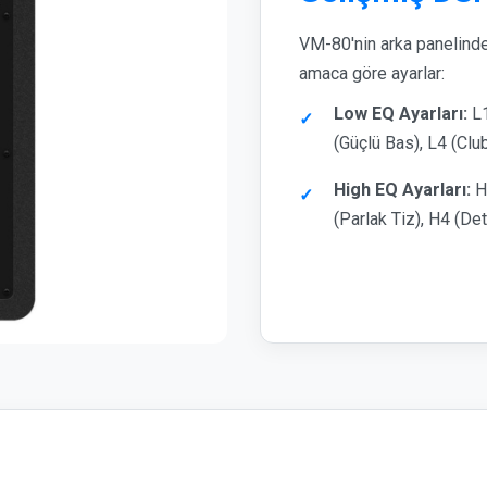
VM-80'nin arka panelindek
amaca göre ayarlar:
Low EQ Ayarları:
L1
(Güçlü Bas), L4 (C
High EQ Ayarları:
H1
(Parlak Tiz), H4 (De