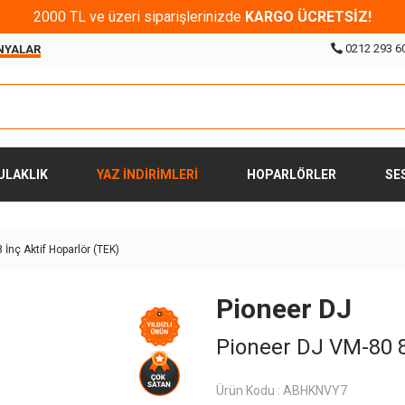
2000 TL ve üzeri siparişlerinizde
KARGO ÜCRETSİZ!
0212 293 6
NYALAR
ULAKLIK
YAZ İNDİRİMLERİ
HOPARLÖRLER
SE
İnç Aktif Hoparlör (TEK)
Pioneer DJ
Pioneer DJ VM-80 8
Ürün Kodu :
ABHKNVY7