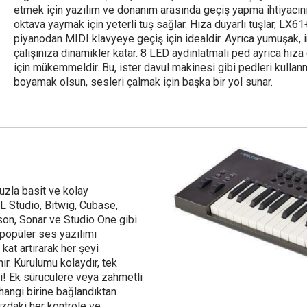
etmek için yazılım ve donanım arasında geçiş yapma ihtiyacını en
oktava yaymak için yeterli tuş sağlar. Hıza duyarlı tuşlar, LX61
piyanodan MIDI klavyeye geçiş için idealdir. Ayrıca yumuşak, 
çalışınıza dinamikler katar. 8 LED aydınlatmalı ped ayrıca hıza
için mükemmeldir. Bu, ister davul makinesi gibi pedleri kullanm
boyamak olsun, sesleri çalmak için başka bir yol sunar.
uzla basit ve kolay
L Studio, Bitwig, Cubase,
on, Sonar ve Studio One gibi
 popüler ses yazılımı
kat artırarak her şeyi
ır. Kurulumu kolaydır, tek
i! Ek sürücülere veya zahmetli
hangi birine bağlandıktan
zdaki her kontrole ve