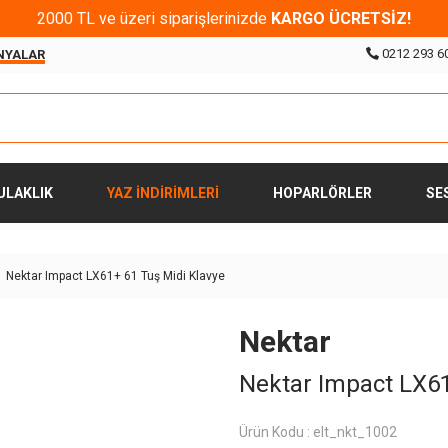
2000 TL ve üzeri siparişlerinizde
KARGO ÜCRETSİZ!
0212 293 6
NYALAR
ULAKLIK
YAZ İNDİRİMLERİ
HOPARLÖRLER
SE
Nektar Impact LX61+ 61 Tuş Midi Klavye
Nektar
Nektar Impact LX61
Ürün Kodu :
elt_nkt_1002