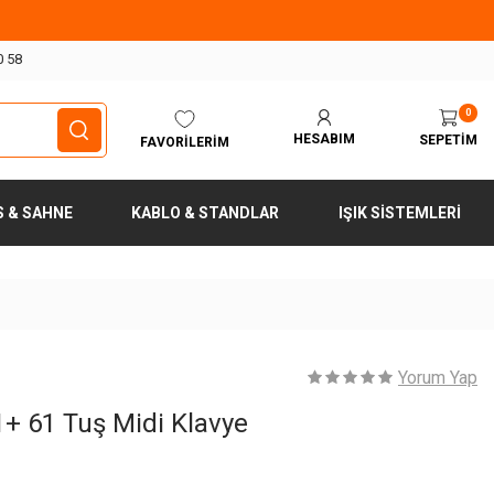
0 58
0
HESABIM
SEPETIM
FAVORILERIM
S & SAHNE
KABLO & STANDLAR
IŞIK SISTEMLERI
Yorum Yap
+ 61 Tuş Midi Klavye