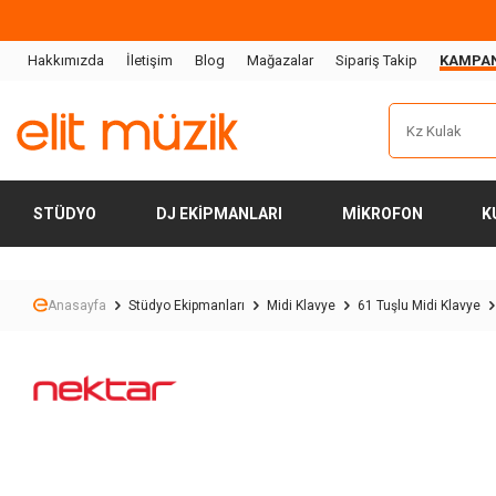
Hakkımızda
İletişim
Blog
Mağazalar
Sipariş Takip
KAMPA
STÜDYO
DJ EKIPMANLARI
MIKROFON
K
Anasayfa
Stüdyo Ekipmanları
Midi Klavye
61 Tuşlu Midi Klavye