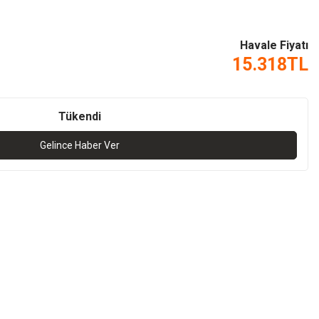
Havale Fiyatı
15.318
TL
Tükendi
Gelince Haber Ver