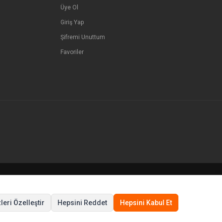
Üye Ol
Giriş Yap
Şifremi Unuttum
Favoriler
© Tüm hakları saklıdır.
leri Özelleştir
Hepsini Reddet
Hepsini Kabul Et