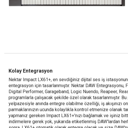
Kolay Entegrasyon
Nektar Impact LX61+, en sevdiğiniz dijital ses iş istasyonun
entegrasyon için tasarlanmıştır. Nektar DAW Entegrasyonu, F
Digital Performer, Garageband, Logic Nuendo, Reapeer, Reas
programlarla çalışacak şekilde özel olarak tasarlanmıştır. Bu
yelpazesiyle anında entegre olabilme özelliği, iş akışınızı on 
parmaklarınızın ucunda kolaylıkla kontrol etmenize olanak tan
yapmanız gereken Impact LX61+'nızı bağlamak ve işiniz bitt
indirmelere gerek yok, yukarıda etiketlenmiş DAW'lardan her
sonra, LX61+ otomatik olarak entegre olacak ve size DAW'nı