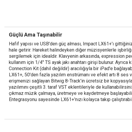
Güçlü Ama Taşınabilir
Hafif yapısı ve USB'den güç alması, Impact LX61+'ı gittiğini
hale getirir. Hareket halindeyken diğer müzisyenlerle işbirl
sergilemek için idealdir. Klavyenin arkasında, expression ped
kullanım için 1/4'' TS ayak jakı anahtarı girişi bulunur. Ayrıc
Connection Kit (dahil değildir) aracılığıyla bir iPad'e bağlayab
LX61+, 50'den fazla yazılım enstrümanı ve efekt artı 8 ses 
erişmenizi sağlayan Bitwig 8-Track'in ücretsiz bir kopyasıyla
yazılımını çeşitli 3. taraf VST eklentileriyle de kullanabilirsin
çıkmaz müzik çalmaya, üretmeye ve kaydetmeye başlayabili
Entegrasyonu sayesinde LX61+'nızı kolayca takıp çalıştırabil