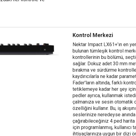
Kontrol Merkezi
Nektar Impact LX61+'ın en yeni
bulunan tümleşik kontrol merke
kontrollerinin bu bölümü, se
sağlar. Dokuz adet 30 mm met
bırakma ve sürdürme kontroller
kaydırıcılarla ne kadar parame
Fader'ların altında, farklı kon
tetiklemeye kadar her şey için
pedler ayrıca, kullanmak isted
çalmanıza ve sesin otomatik o
özelliğini kullanır. Bu, iş akış
seslerinize neredeyse anında 
çağırabileceğiniz 4 ped harit
için programlanmış, kullanıcı ta
ihtiyaçlarınıza uygun bir dizi