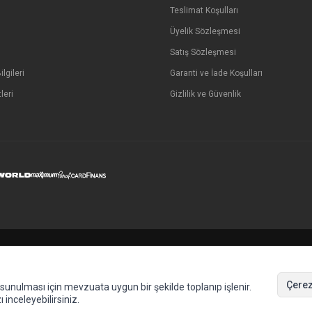
Teslimat Koşulları
Üyelik Sözleşmesi
Satış Sözleşmesi
lgileri
Garanti ve İade Koşulları
leri
Gizlilik ve Güvenlik
Çerez
de sunulması için mevzuata uygun bir şekilde toplanıp işlenir.
ı inceleyebilirsiniz.
T
-Soft
E-Ticaret
Sistemleriyle Hazırlanmıştır.