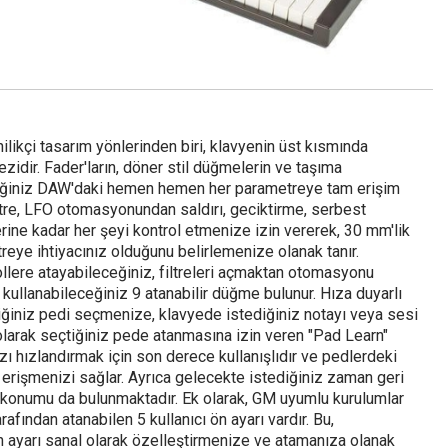
likçi tasarım yönlerinden biri, klavyenin üst kısmında
zidir. Fader'ların, döner stil düğmelerin ve taşıma
çtiğiniz DAW'daki hemen hemen her parametreye tam erişim
re, LFO otomasyonundan saldırı, geciktirme, serbest
ine kadar her şeyi kontrol etmenize izin vererek, 30 mm'lik
treye ihtiyacınız olduğunu belirlemenize olanak tanır.
trollere atayabileceğiniz, filtreleri açmaktan otomasyonu
 kullanabileceğiniz 9 atanabilir düğme bulunur. Hıza duyarlı
iğiniz pedi seçmenize, klavyede istediğiniz notayı veya sesi
larak seçtiğiniz pede atanmasına izin veren "Pad Learn"
ınızı hızlandırmak için son derece kullanışlıdır ve pedlerdeki
erişmenizi sağlar. Ayrıca gelecekte istediğiniz zaman geri
a konumu da bulunmaktadır. Ek olarak, GM uyumlu kurulumlar
rafından atanabilen 5 kullanıcı ön ayarı vardır. Bu,
 ön ayarı sanal olarak özelleştirmenize ve atamanıza olanak