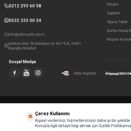
İletişim
0212 293 60 58
Sepetim
0532 333 00 34
Sipariş Takibi
Banka Hesap Bi
info@elitmuzik.com.tr
Müşteri Hizmet
Şahkulu Mah, İlk Belediye Cd. No:19/A, 34421
Beyoğlu/İstanbul
Sosyal Medya
Etbis Kayıtlıdır
Çerez Kullanımı
Kişisel verileriniz, hizmetlerimizin daha iyi bir şekil
Konuyla ilgili detaylı bilgi almak için Gizlilik Politikamız