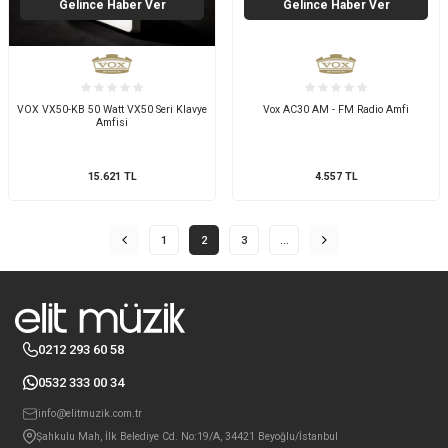
Gelince Haber Ver
Gelince Haber Ver
VOX VX50-KB 50 Watt VX50 Seri Klavye
Vox AC30 AM - FM Radio Amfi
Amfisi
15.621
TL
4.557
TL
1
2
3
…
0212 293 60 58
0532 333 00 34
info@elitmuzik.com.tr
Şahkulu Mah, İlk Belediye Cd. No:19/A, 34421 Beyoğlu/İstanbul