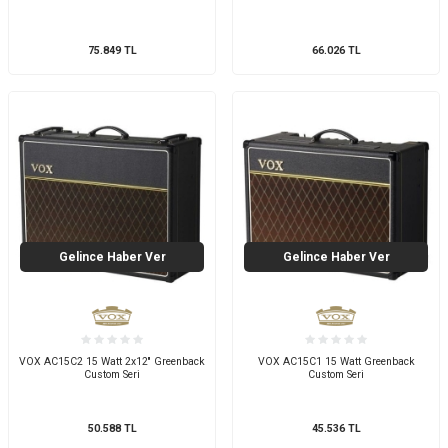
75.849
TL
66.026
TL
Gelince Haber Ver
Gelince Haber Ver
VOX AC15C2 15 Watt 2x12'' Greenback
VOX AC15C1 15 Watt Greenback
Custom Seri
Custom Seri
50.588
TL
45.536
TL