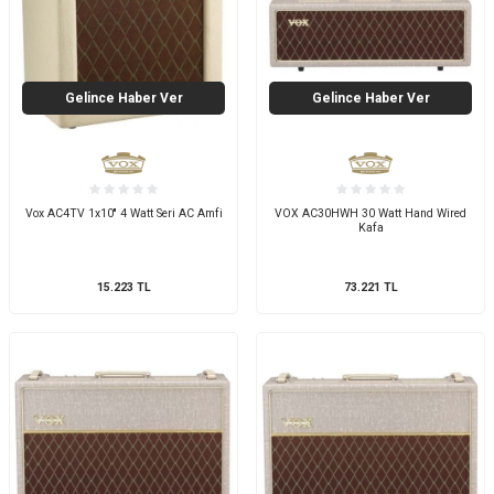
Gelince Haber Ver
Gelince Haber Ver
Vox AC4TV 1x10'' 4 Watt Seri AC Amfi
VOX AC30HWH 30 Watt Hand Wired
Kafa
15.223
TL
73.221
TL