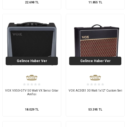
22.698
TL
11.855
TL
Gelince Haber Ver
Gelince Haber Ver
VOX VX50-GTV 50 Watt VX Serisi Gitar
VOX AC30S1 30 Watt 1x12'' Custom Seri
Amfisi
18.029
TL
53.395
TL