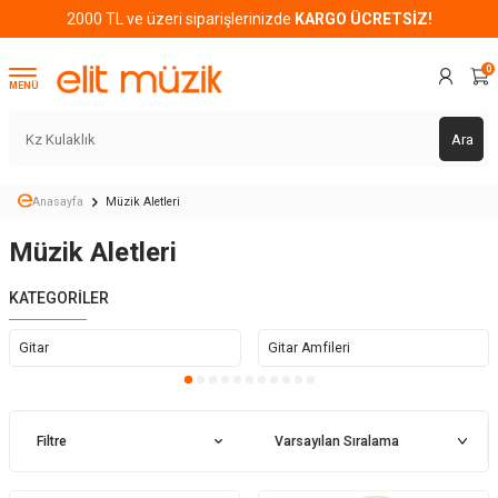
2000 TL ve üzeri siparişlerinizde
KARGO ÜCRETSİZ!
0
MENÜ
Ara
Anasayfa
Müzik Aletleri
Müzik Aletleri
KATEGORILER
Gitar
Gitar Amfileri
Filtre