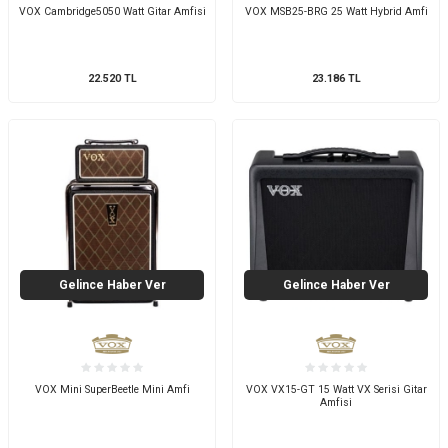
VOX Cambridge5050 Watt Gitar Amfisi
VOX MSB25-BRG 25 Watt Hybrid Amfi
22.520
TL
23.186
TL
Gelince Haber Ver
Gelince Haber Ver
VOX Mini SuperBeetle Mini Amfi
VOX VX15-GT 15 Watt VX Serisi Gitar
Amfisi