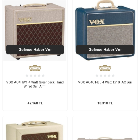
Gelince Haber Ver
Gelince Haber Ver
VOX AC4HW1 4 Watt Greenback Hand
VOX AC4C1-BL 4 Watt 1x10'' AC Seri
Wired Seri Amfi
42.168
TL
18.310
TL