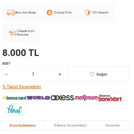
Aynı Gün Kargo
Orijinal Ürün
2 Yıl Garanti
2 Saatte Hızlı
Teslimat
8.000
TL
ADET
Beğen
% Taksit Seçenekleri
Ürün Açıklaması
Ödeme Seçenekleri
Yorumlar