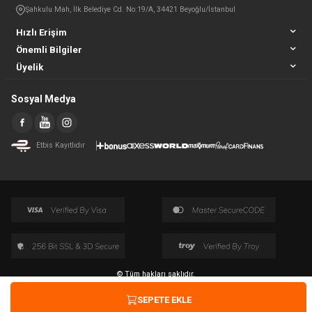
Şahkulu Mah, İlk Belediye Cd. No:19/A, 34421 Beyoğlu/İstanbul
Hızlı Erişim
Önemli Bilgiler
Üyelik
Sosyal Medya
Etbis Kayıtlıdır
© Tüm hakları saklıdır.
SEPETE EKLE
T
-Soft
E-Ticaret
Sistemleriyle Hazırlanmıştır.