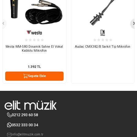
Westa WM-580 Dinamik Sahne El Vokal
Audac CMX382/B Sarkıt Tip Mikrofon
Kablolu Mikrofon
1.392
TL
Sepete Ekle
0212 293 60 58
0532 333 00 34
info@elitmuzik.com.tr