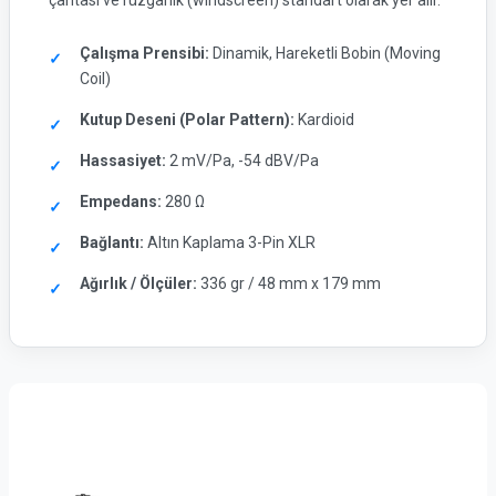
çantası ve rüzgarlık (windscreen) standart olarak yer alır.
Çalışma Prensibi:
Dinamik, Hareketli Bobin (Moving
Coil)
Kutup Deseni (Polar Pattern):
Kardioid
Hassasiyet:
2 mV/Pa, -54 dBV/Pa
Empedans:
280 Ω
Bağlantı:
Altın Kaplama 3-Pin XLR
Ağırlık / Ölçüler:
336 gr / 48 mm x 179 mm