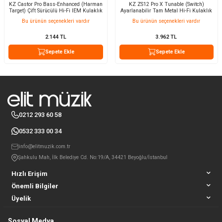
KZ Castor Pro Bass-Enhanced (Harman
KZ ZS12 Pro X Tunable (Switch)
Target) Çift Sürücülü Hi-Fi IEM Kulaklık
Ayarlanabilir Tam Metal Hi-Fi Kulaklık
Bu ürünün seçenekleri vardır
Bu ürünün seçenekleri vardır
2.144
TL
3.962
TL
Sepete Ekle
Sepete Ekle
0212 293 60 58
0532 333 00 34
info@elitmuzik.com.tr
Şahkulu Mah, İlk Belediye Cd. No:19/A, 34421 Beyoğlu/İstanbul
Hızlı Erişim
Önemli Bilgiler
Üyelik
Sosyal Medya