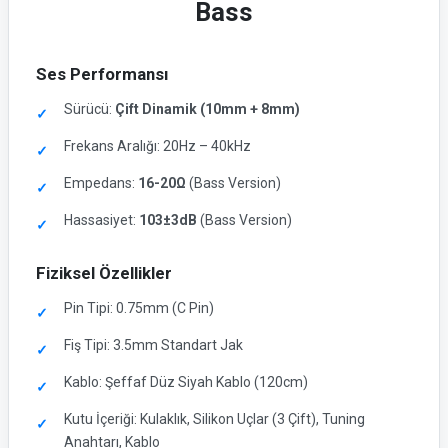
Bass
Ses Performansı
Sürücü:
Çift Dinamik (10mm + 8mm)
Frekans Aralığı: 20Hz – 40kHz
Empedans:
16-20Ω
(Bass Version)
Hassasiyet:
103±3dB
(Bass Version)
Fiziksel Özellikler
Pin Tipi: 0.75mm (C Pin)
Fiş Tipi: 3.5mm Standart Jak
Kablo: Şeffaf Düz Siyah Kablo (120cm)
Kutu İçeriği: Kulaklık, Silikon Uçlar (3 Çift), Tuning
Anahtarı, Kablo