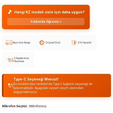
🎵
Hangi KZ modeli sizin için daha uygun?
3 Adımda Öğrenin >
Aynı Gün Kargo
Orijinal Ürün
2 Yıl Garanti
2 Saatte Hızlı
Teslimat
Type-C Seçeneği Mevcut!
🔌
Bu modelin bazı renklerinde Type-C bağlantı seçeneği de
bulunmaktadır. Aşağıdaki varyant seçim alanından
değiştirebilirsiniz.
Mikrofon Seçiniz :
Mikrofonsuz