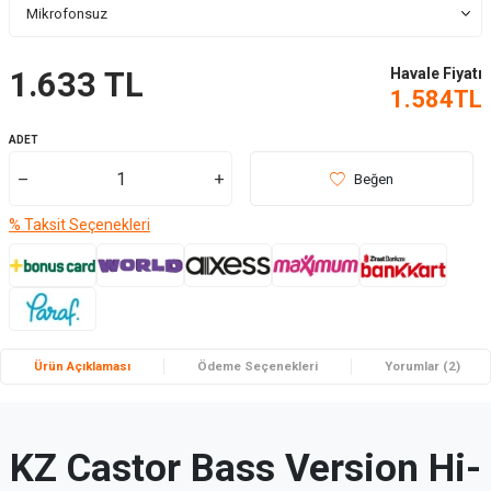
Havale Fiyatı
1.633
TL
1.584
TL
ADET
Beğen
% Taksit Seçenekleri
Ürün Açıklaması
Ödeme Seçenekleri
Yorumlar (2)
KZ Castor Bass Version Hi-