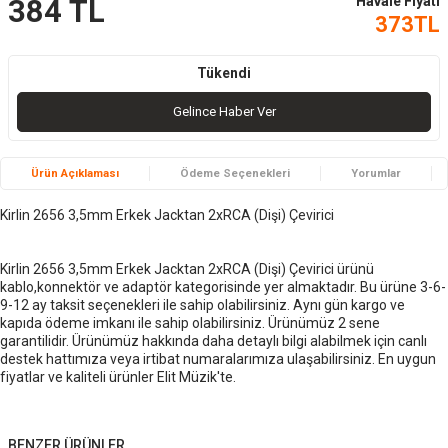
Havale Fiyatı
384
TL
373
TL
Tükendi
Gelince Haber Ver
Ürün Açıklaması
Ödeme Seçenekleri
Yorumlar
Kirlin 2656 3,5mm Erkek Jacktan 2xRCA (Dişi) Çevirici
Kirlin 2656 3,5mm Erkek Jacktan 2xRCA (Dişi) Çevirici ürünü
kablo,konnektör ve adaptör kategorisinde yer almaktadır. Bu ürüne 3-6-
9-12 ay taksit seçenekleri ile sahip olabilirsiniz. Aynı gün kargo ve
kapıda ödeme imkanı ile sahip olabilirsiniz. Ürünümüz 2 sene
garantilidir. Ürünümüz hakkında daha detaylı bilgi alabilmek için canlı
destek hattımıza veya irtibat numaralarımıza ulaşabilirsiniz. En uygun
fiyatlar ve kaliteli ürünler Elit Müzik'te.
BENZER ÜRÜNLER