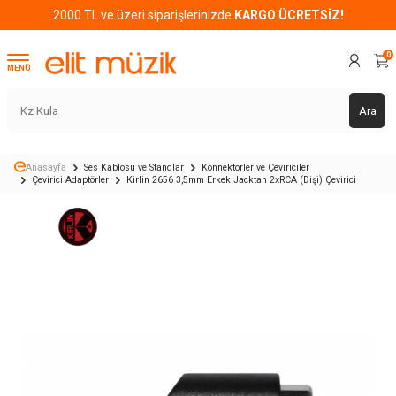
2000 TL ve üzeri siparişlerinizde
KARGO ÜCRETSİZ!
0
MENÜ
Ara
Anasayfa
Ses Kablosu ve Standlar
Konnektörler ve Çeviriciler
Çevirici Adaptörler
Kirlin 2656 3,5mm Erkek Jacktan 2xRCA (Dişi) Çevirici