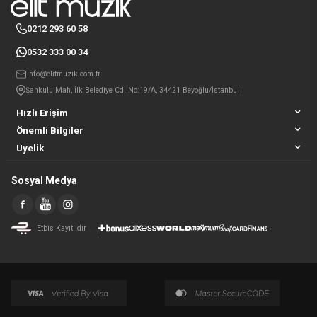
0212 293 60 58
0532 333 00 34
info@elitmuzik.com.tr
Şahkulu Mah, İlk Belediye Cd. No:19/A, 34421 Beyoğlu/İstanbul
Hızlı Erişim
Önemli Bilgiler
Üyelik
Sosyal Medya
Etbis Kayıtlıdır