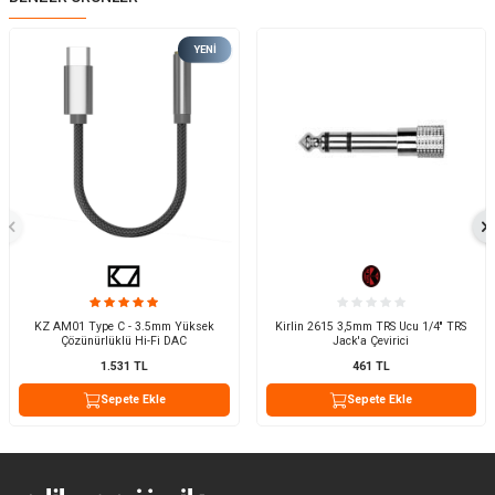
YENI
KZ AM01 Type C - 3.5mm Yüksek
Kirlin 2615 3,5mm TRS Ucu 1/4'' TRS
Çözünürlüklü Hi-Fi DAC
Jack'a Çevirici
1.531
TL
461
TL
Sepete Ekle
Sepete Ekle