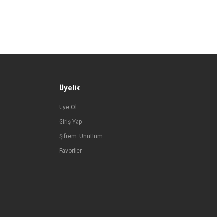
Üyelik
Üye Ol
Giriş Yap
Şifremi Unuttum
Favoriler