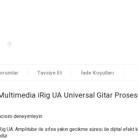
orumlar
Tavsiye Et
İade Koşulları
Multimedia iRig UA Universal Gitar Prose
mcisini deneyimleyin
 UA. Amplitube ile sıfıra yakın gecikme süresi ile dijital efekt k
udur.