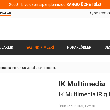
2000 TL ve üzeri siparişlerinizde
KARGO ÜCRETSİZ!
0212 293 6
NYALAR
ULAKLIK
YAZ İNDİRİMLERİ
HOPARLÖRLER
SE
ltimedia iRig UA Universal Gitar Prosesörü
IK Multimedia
IK Multimedia iRig 
Ürün Kodu :
HMQTVY78