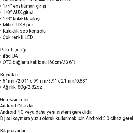
• 1/4” enstrüman girişi
• 1/8” AUX girişi
• 1/8” kulaklık çıkışı
• Mikro-USB port
• Kulaklık ses kontrolü
• Çok renkli LED
Paket İçeriği
• iRig UA
• OTG bağlantı kablosu (60cm/23.6”)
Boyutları
• 51mm/2.01” x 99mm/3.9” x 21mm/0.83”
• Ağırlık: 80g/2.82oz
Gereksinimler
Android Cihazlar
Android 4.0 veya daha yeni sistem gereklidir.
Dijital kayıt ara yüzü olarak kullanmak için Android 5.0 cihaz gerek
Bilgisayarlar