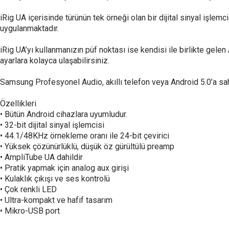
iRig UA içerisinde türünün tek örneği olan bir dijital sinyal işl
uygulanmaktadır.
iRig UA’yı kullanmanızın püf noktası ise kendisi ile birlikte gel
ayarlara kolayca ulaşabilirsiniz.
Samsung Profesyonel Audio, akıllı telefon veya Android 5.0’a sahip 
Özellikleri
• Bütün Android cihazlara uyumludur.
• 32-bit dijital sinyal işlemcisi
• 44.1/48KHz örnekleme oranı ile 24-bit çevirici
• Yüksek çözünürlüklü, düşük öz gürültülü preamp
• AmpliTube UA dahildir
• Pratik yapmak için analog aux girişi
• Kulaklık çıkışı ve ses kontrolü
• Çok renkli LED
• Ultra-kompakt ve hafif tasarım
• Mikro-USB port