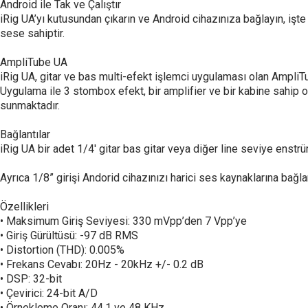
Android ile Tak ve Çalıştır
iRig UA’yı kutusundan çıkarın ve Android cihazınıza bağlayın, işte 
sese sahiptir.
AmpliTube UA
iRig UA, gitar ve bas multi-efekt işlemci uygulaması olan AmpliTub
Uygulama ile 3 stombox efekt, bir amplifier ve bir kabine sahip
sunmaktadır.
Bağlantılar
iRig UA bir adet 1/4' gitar bas gitar veya diğer line seviye enstrüm
Ayrıca 1/8” girişi Andorid cihazınızı harici ses kaynaklarına bağl
Özellikleri
• Maksimum Giriş Seviyesi: 330 mVpp’den 7 Vpp’ye
• Giriş Gürültüsü: -97 dB RMS
• Distortion (THD): 0.005%
• Frekans Cevabı: 20Hz - 20kHz +/- 0.2 dB
• DSP: 32-bit
• Çevirici: 24-bit A/D
• Örnekleme Oranı: 44.1 ve 48 KHz