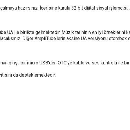
çalmaya hazırsınız. İçerisine kurulu 32 bit dijital sinyal işlemcis
e UA ile birlikte gelmektedir. Müzik tarihinin en iyi örneklerini 
 olacaksınız. Diğer AmpliTube’lerin aksine UA versiyonu stombox 
an girişi, bir micro USB’den OTG’ye kablo ve ses kontrolü ile birlik
antısını da desteklemektedir.