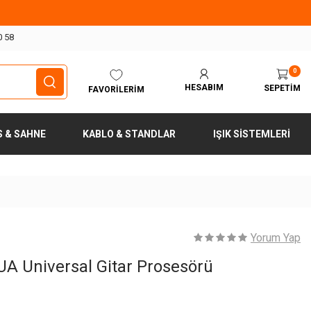
0 58
0
HESABIM
SEPETIM
FAVORILERIM
S & SAHNE
KABLO & STANDLAR
IŞIK SISTEMLERI
Yorum Yap
UA Universal Gitar Prosesörü