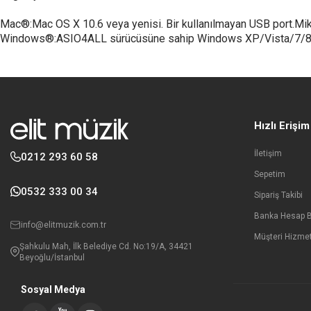
Mac®:Mac OS X 10.6 veya yenisi. Bir kullanılmayan USB port.Mikr
Windows®:ASIO4ALL sürücüsüne sahip Windows XP/Vista/7/8. Mik
Hızlı Erişim
İletişim
0212 293 60 58
Sepetim
0532 333 00 34
Sipariş Takibi
Banka Hesap Bi
info@elitmuzik.com.tr
Müşteri Hizmet
Şahkulu Mah, İlk Belediye Cd. No:19/A, 34421
Beyoğlu/İstanbul
Sosyal Medya