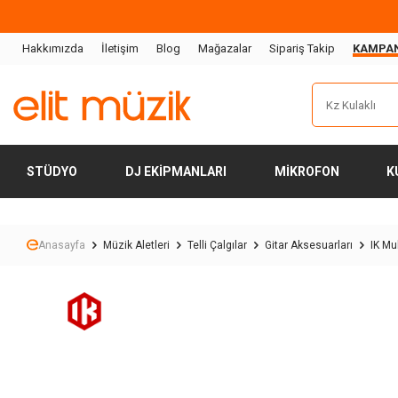
Hakkımızda
İletişim
Blog
Mağazalar
Sipariş Takip
KAMPA
STÜDYO
DJ EKIPMANLARI
MIKROFON
K
Anasayfa
Müzik Aletleri
Telli Çalgılar
Gitar Aksesuarları
IK Mu