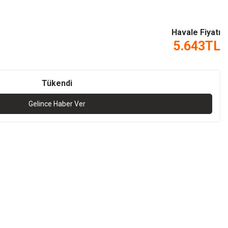
Havale Fiyatı
5.643
TL
Tükendi
Gelince Haber Ver