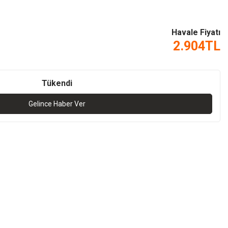
Havale Fiyatı
2.904
TL
Tükendi
Gelince Haber Ver