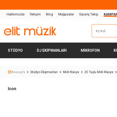
Hakkımızda
İletişim
Blog
Mağazalar
Sipariş Takip
KAMPA
STÜDYO
DJ EKIPMANLARI
MIKROFON
K
Anasayfa
Stüdyo Ekipmanları
Midi Klavye
25 Tuşlu Midi Klavye
Icon