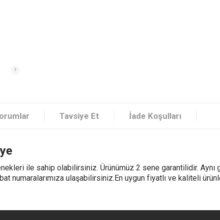
orumlar
Tavsiye Et
İade Koşulları
vye
ekleri ile sahip olabilirsiniz. Ürünümüz 2 sene garantilidir. Aynı
bat numaralarımıza ulaşabilirsiniz.En uygun fiyatlı ve kaliteli ürünl