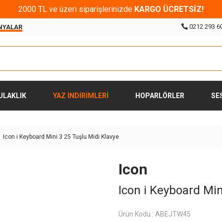
2000 TL ve üzeri siparişlerinizde
KARGO ÜCRETSİZ!
0212 293 6
NYALAR
ULAKLIK
YAZ İNDİRİMLERİ
HOPARLÖRLER
SE
Icon i Keyboard Mini 3 25 Tuşlu Midi Klavye
Icon
Icon i Keyboard Min
Ürün Kodu :
ABEJTW45