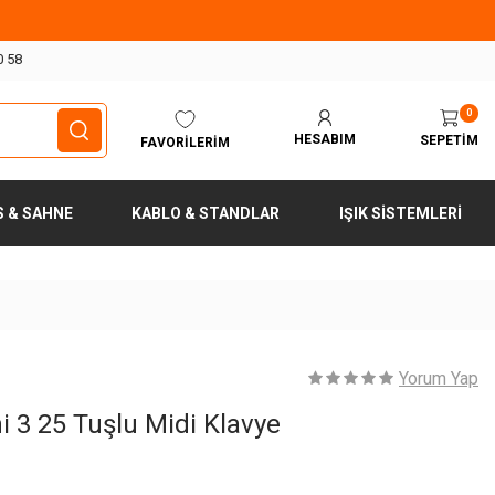
0 58
0
HESABIM
SEPETIM
FAVORILERIM
S & SAHNE
KABLO & STANDLAR
IŞIK SISTEMLERI
Yorum Yap
i 3 25 Tuşlu Midi Klavye