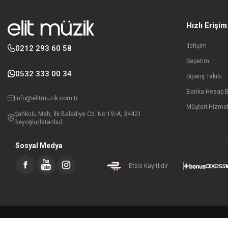
Hızlı Erişim
İletişim
0212 293 60 58
Sepetim
0532 333 00 34
Sipariş Takibi
Banka Hesap Bi
info@elitmuzik.com.tr
Müşteri Hizmet
Şahkulu Mah, İlk Belediye Cd. No:19/A, 34421
Beyoğlu/İstanbul
Sosyal Medya
Etbis Kayıtlıdır