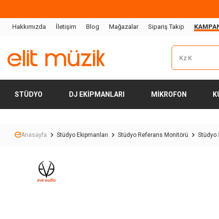
Hakkımızda
İletişim
Blog
Mağazalar
Sipariş Takip
KAMPA
STÜDYO
DJ EKIPMANLARI
MIKROFON
K
Anasayfa
Stüdyo Ekipmanları
Stüdyo Referans Monitörü
Stüdyo 