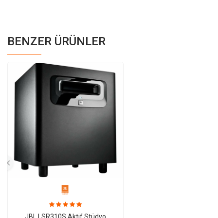
BENZER ÜRÜNLER
JBL LSR310S Aktif Stüdyo