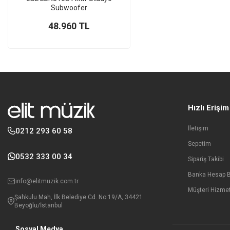
Subwoofer
48.960
TL
Hızlı Erişim
İletişim
0212 293 60 58
Sepetim
0532 333 00 34
Sipariş Takibi
Banka Hesap Bi
info@elitmuzik.com.tr
Müşteri Hizmet
Şahkulu Mah, İlk Belediye Cd. No:19/A, 34421
Beyoğlu/İstanbul
Sosyal Medya