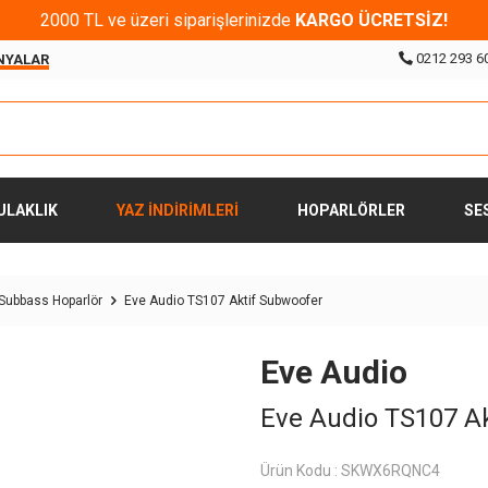
2000 TL ve üzeri siparişlerinizde
KARGO ÜCRETSİZ!
0212 293 6
NYALAR
ULAKLIK
YAZ İNDİRİMLERİ
HOPARLÖRLER
SE
Subbass Hoparlör
Eve Audio TS107 Aktif Subwoofer
Eve Audio
Eve Audio TS107 A
Ürün Kodu :
SKWX6RQNC4