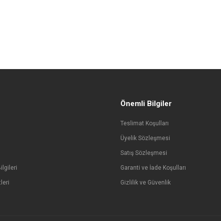
Önemli Bilgiler
Teslimat Koşulları
Üyelik Sözleşmesi
Satış Sözleşmesi
lgileri
Garanti ve İade Koşulları
leri
Gizlilik ve Güvenlik