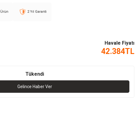
l Ürün
2 Yıl Garanti
Havale Fiyatı
42.384
TL
Tükendi
Gelince Haber Ver