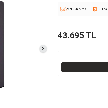
Aynı Gün Kargo
Orijina
43.695
TL