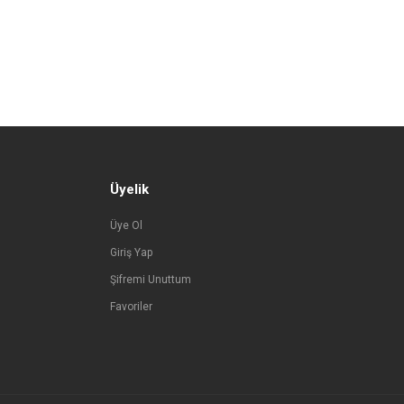
Üyelik
Üye Ol
Giriş Yap
Şifremi Unuttum
Favoriler