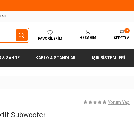
0 58
0
HESABIM
SEPETIM
FAVORILERIM
S & SAHNE
KABLO & STANDLAR
IŞIK SISTEMLERI
Yorum Yap
ktif Subwoofer