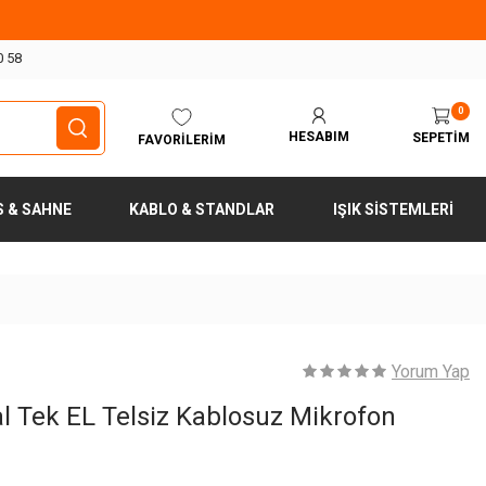
0 58
0
HESABIM
SEPETIM
FAVORILERIM
S & SAHNE
KABLO & STANDLAR
IŞIK SISTEMLERI
Yorum Yap
al Tek EL Telsiz Kablosuz Mikrofon