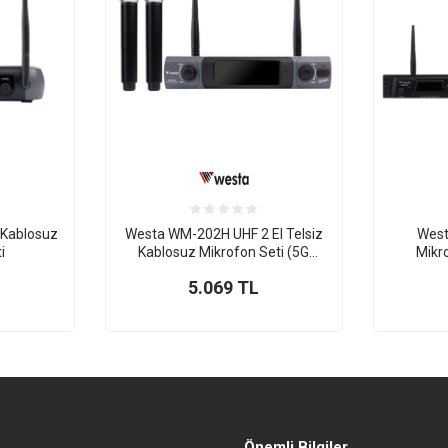
 Kablosuz
Westa WM-202H UHF 2 El Telsiz
West
i
Kablosuz Mikrofon Seti (5G
Mikr
Uyumlu Yeni Frekans)
5.069
TL
Önemli Bilgiler