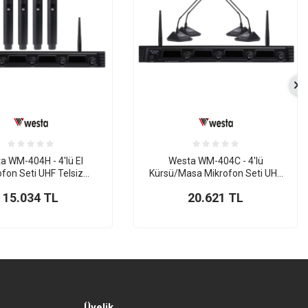
a WM-404H - 4'lü El
Westa WM-404C - 4'lü
ofon Seti UHF Telsiz
Kürsü/Masa Mikrofon Seti UHF
Kablosuz
Kablosuz
15.034
TL
20.621
TL
Üyelik