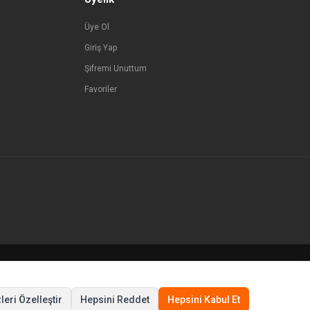
Üye Ol
Giriş Yap
Şifremi Unuttum
Favoriler
© Tüm hakları saklıdır.
leri Özelleştir
Hepsini Reddet
Hepsini Kabul Et