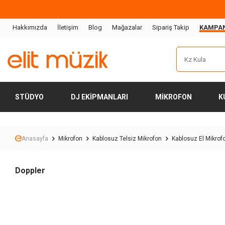
Hakkımızda
İletişim
Blog
Mağazalar
Sipariş Takip
KAMPA
STÜDYO
DJ EKIPMANLARI
MIKROFON
K
Anasayfa
Mikrofon
Kablosuz Telsiz Mikrofon
Kablosuz El Mikrof
Doppler