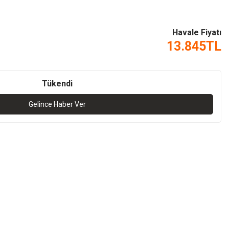
Havale Fiyatı
13.845
TL
Tükendi
Gelince Haber Ver