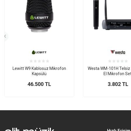
Lewitt W9 Kablosuz Mikrofon
Westa WM-101H Telsiz
Kapsülü
El Mikrofon Set
46.500
TL
3.802
TL
Hızlı Erişim