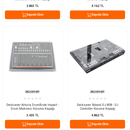
2.863
TL
4.162
TL
Sepete Ekle
Sepete Ekle
Decksaver Arturia DrumBrute Impact -
Decksaver Roland DJ-808 - DJ
Drum Makinesi Koruma Kapağı
Controller Koruma Kapağı
3.435
TL
4.862
TL
Sepete Ekle
Sepete Ekle