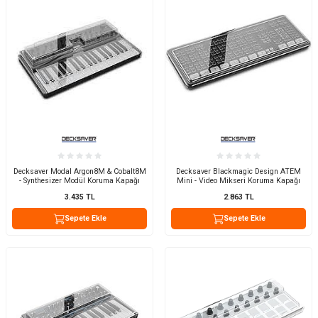
Decksaver Modal Argon8M & Cobalt8M
Decksaver Blackmagic Design ATEM
- Synthesizer Modül Koruma Kapağı
Mini - Video Mikseri Koruma Kapağı
3.435
TL
2.863
TL
Sepete Ekle
Sepete Ekle