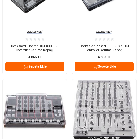
Decksaver Pioneer DDJ-800 - DJ
Decksaver Pioneer DDJ-REV7 - DJ
Controller Koruma Kapağı
Controller Koruma Kapağı
4.866
TL
4.862
TL
Sepete Ekle
Sepete Ekle