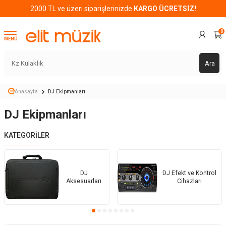
2000 TL ve üzeri siparişlerinizde
KARGO ÜCRETSİZ!
0
MENÜ
Ara
Anasayfa
DJ Ekipmanları
DJ Ekipmanları
KATEGORILER
DJ
DJ Efekt ve Kontrol
Aksesuarları
Cihazları