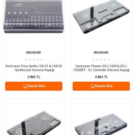
Decksaver Erica Synths DB-01 & LXR-02
Decksaver Pioneer DDJ-1000 & DDJ-
- Synthesizer Koruma Kapağı
1000SRT - DJ Controller Koruma Kapağı
2.863
TL
4.862
TL
Sepete Ekle
Sepete Ekle