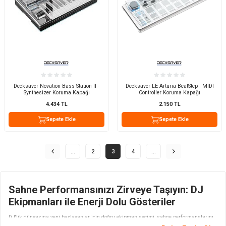
Decksaver Novation Bass Station II -
Decksaver LE Arturia BeatStep - MIDI
Synthesizer Koruma Kapağı
Controller Koruma Kapağı
4.434
TL
2.150
TL
Sepete Ekle
Sepete Ekle
…
2
3
4
…
Sahne Performansınızı Zirveye Taşıyın: DJ
Ekipmanları ile Enerji Dolu Gösteriler
DJ'lik dünyasına yeni başlayanlar için doğru ekipman seçimi, sahne performanslarını
zirveye taşımak için kritik bir adımdır. İyi bir DJ setup'ı, başlangıç seviyesindeki