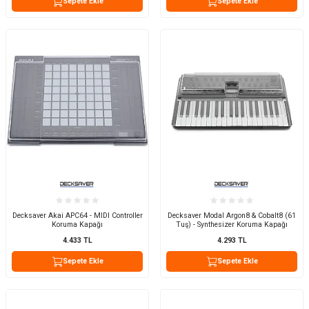
Sepete Ekle
Sepete Ekle
Decksaver Akai APC64 - MIDI Controller
Decksaver Modal Argon8 & Cobalt8 (61
Koruma Kapağı
Tuş) - Synthesizer Koruma Kapağı
4.433
TL
4.293
TL
Sepete Ekle
Sepete Ekle