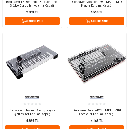
Decksaver LE Behringer X-Touch One -
Decksaver Novation 49SL MKIII - MIDI
Stüdyo Controller Koruma Kapağı
Klavye Koruma Kapağı
2.863
TL
6.558
TL
Sepete Ekle
Sepete Ekle
Decksaver Elektron Analog Keys -
Decksaver Akai APC40 MKII - MIDI
Synthesizer Koruma Kapağı
Controller Koruma Kapağı
4.866
TL
4.168
TL