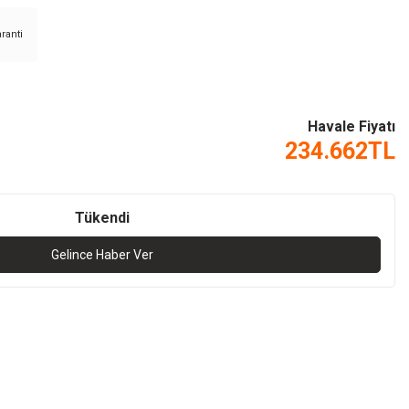
aranti
Havale Fiyatı
234.662
TL
Tükendi
Gelince Haber Ver