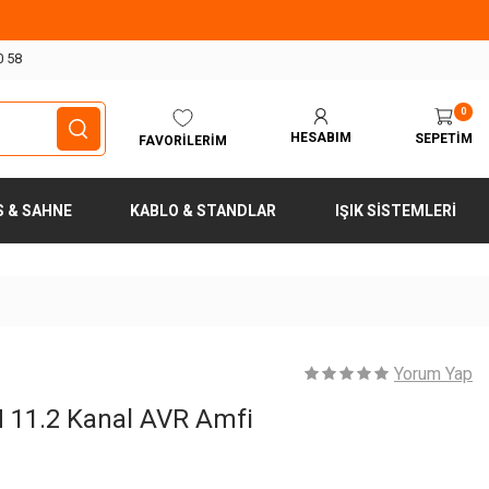
0 58
0
HESABIM
SEPETIM
FAVORILERIM
S & SAHNE
KABLO & STANDLAR
IŞIK SISTEMLERI
Yorum Yap
11.2 Kanal AVR Amfi