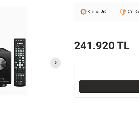
Orijinal Ürün
2 Yıl G
241.920
TL