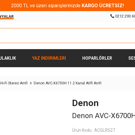
2000 TL ve üzeri siparişlerinizde
KARGO ÜCRETSİZ!
0212 293 6
NYALAR
ULAKLIK
YAZ İNDİRİMLERİ
HOPARLÖRLER
SE
Hi-Fi Stereo Amfi
Denon AVC-X6700H 11.2 Kanal AVR Amfi
Denon
Denon AVC-X6700H 
Ürün Kodu :
ACGLRS27