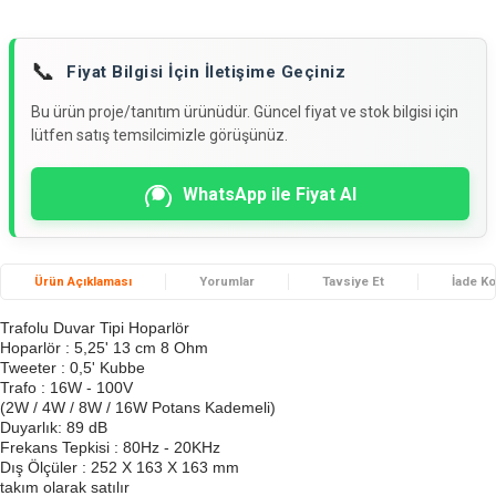
📞
Fiyat Bilgisi İçin İletişime Geçiniz
Bu ürün proje/tanıtım ürünüdür. Güncel fiyat ve stok bilgisi için
lütfen satış temsilcimizle görüşünüz.
WhatsApp ile Fiyat Al
Ürün Açıklaması
Yorumlar
Tavsiye Et
İade Ko
Trafolu Duvar Tipi Hoparlör
Hoparlör : 5,25' 13 cm 8 Ohm
Tweeter : 0,5' Kubbe
Trafo : 16W - 100V
(2W / 4W / 8W / 16W Potans Kademeli)
Duyarlık: 89 dB
Frekans Tepkisi : 80Hz - 20KHz
Dış Ölçüler : 252 X 163 X 163 mm
takım olarak satılır