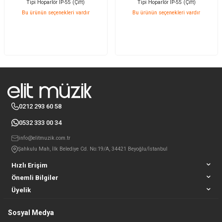
Tipi Hoparlör IP-55 (Çift)
Tipi Hoparlör IP-55 (Çift)
Bu ürünün seçenekleri vardır
Bu ürünün seçenekleri vardır
0212 293 60 58
0532 333 00 34
info@elitmuzik.com.tr
Şahkulu Mah, İlk Belediye Cd. No:19/A, 34421 Beyoğlu/İstanbul
Hızlı Erişim
Önemli Bilgiler
Üyelik
Sosyal Medya