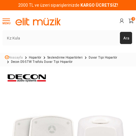
2000 TL ve üzeri siparişlerinizde
KARGO ÜCRETSİZ!
0
MENÜ
Ara
Anasayfa
Hoparlör
Seslendirme Hoparlörleri
Duvar Tipi Hoparlör
Decon DS-5TW Trafolu Duvar Tipi Hoparlör