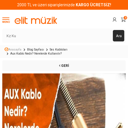
2000 TL ve üzeri siparişlerinizde
KARGO ÜCRETSİZ!
0
MENÜ
Ara
Anasayfa
Blog Sayfası
Ses Kabloları
Aux Kablo Nedir? Nerelerde Kullanılır?
GERI