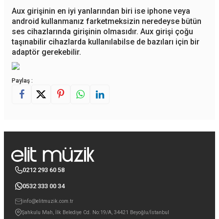
Aux girişinin en iyi yanlarından biri ise iphone veya
android kullanmanız farketmeksizin neredeyse bütün
ses cihazlarında girişinin olmasıdır. Aux girişi çoğu
taşınabilir cihazlarda kullanılabilse de bazıları için bir
adaptör gerekebilir.
Paylaş :
0212 293 60 58
0532 333 00 34
info@elitmuzik.com.tr
Şahkulu Mah, İlk Belediye Cd. No:19/A, 34421 Beyoğlu/İstanbul