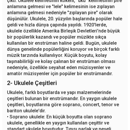
çıktı. Ukulele kelimesinin kökeni, "uku" kelimesinin pire
anlamına gelmesi ve "lele" kelimesinin ise zıplayan
anlamına gelmesi nedeniyle "zıplayan pire" olarak
düşünülür. Ukulele, 20. yüzyılın başlarında popüler hale
geldi ve hızla dünya çapında yayıldı. 1920'lerde,
ukulele özellikle Amerika Birleşik Devletleri'nde büyük
bir popülerlik kazandı ve popüler müzikte sıkça
kullanılan bir enstrüman haline geldi. Bugün, ukulele
dünya genelinde popülerliğini koruyor ve birçok farklı
müzik tarzında kullanılıyor. Küçük boyutu, kolay
taşınabilirliği ve kolay çalınan bir enstrüman olması
nedeniyle, özellikle seyahat eden müzisyenler ve
amatör müzisyenler için popüler bir enstrümandır.
2- Ukulele Çeşitleri
Ukulele, farklı boyutlarda ve yapı malzemelerinde
çeşitleri bulunan bir enstrümandır. En yaygın ukulele
çeşitleri, boyutlarına göre soprano, concert, tenor ve
bariton ukulele'dir.
• Soprano ukulele: En küçük boyutta olan soprano
ukulele, genellikle en yaygın kullanılan çeşittir ve
standart ukulele boyutudur. Tınısı parlak ve neşeli