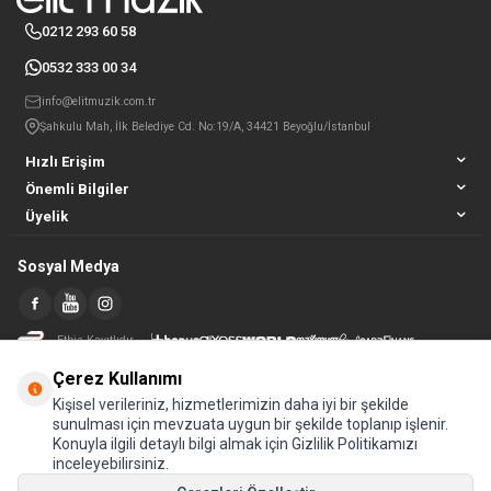
0212 293 60 58
0532 333 00 34
info@elitmuzik.com.tr
Şahkulu Mah, İlk Belediye Cd. No:19/A, 34421 Beyoğlu/İstanbul
Hızlı Erişim
Önemli Bilgiler
Üyelik
Sosyal Medya
Etbis Kayıtlıdır
Çerez Kullanımı
Kişisel verileriniz, hizmetlerimizin daha iyi bir şekilde
sunulması için mevzuata uygun bir şekilde toplanıp işlenir.
Konuyla ilgili detaylı bilgi almak için Gizlilik Politikamızı
inceleyebilirsiniz.