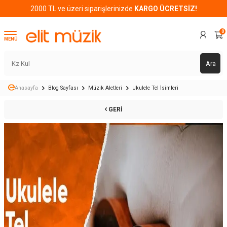
2000 TL ve üzeri siparişlerinizde
KARGO ÜCRETSİZ!
0
MENÜ
Ara
Anasayfa
Blog Sayfası
Müzik Aletleri
Ukulele Tel İsimleri
GERI