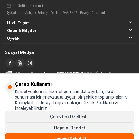
info@elitmuzik.com.tr
Şahkulu Mah, İlk Belediye Cd. No:19/A, 34421 Beyoğlu/İstanbul
Hızlı Erişim
Önemli Bilgiler
Üyelik
Sosyal Medya
Etbis Kayıtlıdır
Çerez Kullanımı
Kişisel verileriniz, hizmetlerimizin daha iyi bir şekilde
sunulması için mevzuata uygun bir şekilde toplanıp işlenir.
Konuyla ilgili detaylı bilgi almak için Gizlilik Politikamızı
inceleyebilirsiniz.
Çerezleri Özelleştir
Hepsini Reddet
© Tüm hakları saklıdır.