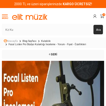
2000 TL ve üzeri siparişlerinizde
KARGO ÜCRETSİZ!
0
MENÜ
Ara
Anasayfa
Blog Sayfası
Kulaklık
Focal Listen Pro Stüdyo Kulaklığı İnceleme - Yorum - Fiyat - Özellikleri
GERI