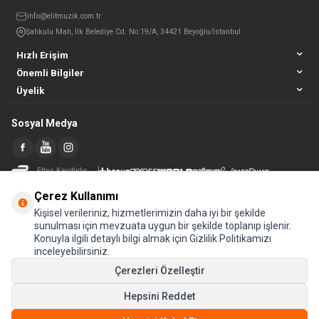
info@elitmuzik.com.tr
Şahkulu Mah, İlk Belediye Cd. No:19/A, 34421 Beyoğlu/İstanbul
Hızlı Erişim
Önemli Bilgiler
Üyelik
Sosyal Medya
Etbis Kayıtlıdır
Çerez Kullanımı
Kişisel verileriniz, hizmetlerimizin daha iyi bir şekilde
sunulması için mevzuata uygun bir şekilde toplanıp işlenir.
Konuyla ilgili detaylı bilgi almak için Gizlilik Politikamızı
inceleyebilirsiniz.
Çerezleri Özelleştir
Hepsini Reddet
© Tüm hakları saklıdır.