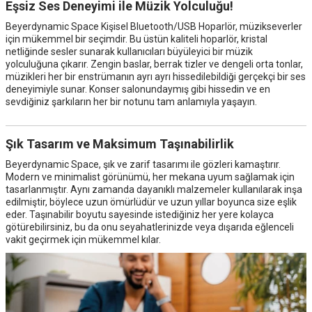
Eşsiz Ses Deneyimi ile Müzik Yolculuğu!
Beyerdynamic Space Kişisel Bluetooth/USB Hoparlör, müzikseverler
için mükemmel bir seçimdir. Bu üstün kaliteli hoparlör, kristal
netliğinde sesler sunarak kullanıcıları büyüleyici bir müzik
yolculuğuna çıkarır. Zengin baslar, berrak tizler ve dengeli orta tonlar,
müzikleri her bir enstrümanın ayrı ayrı hissedilebildiği gerçekçi bir ses
deneyimiyle sunar. Konser salonundaymış gibi hissedin ve en
sevdiğiniz şarkıların her bir notunu tam anlamıyla yaşayın.
Şık Tasarım ve Maksimum Taşınabilirlik
Beyerdynamic Space, şık ve zarif tasarımı ile gözleri kamaştırır.
Modern ve minimalist görünümü, her mekana uyum sağlamak için
tasarlanmıştır. Aynı zamanda dayanıklı malzemeler kullanılarak inşa
edilmiştir, böylece uzun ömürlüdür ve uzun yıllar boyunca size eşlik
eder. Taşınabilir boyutu sayesinde istediğiniz her yere kolayca
götürebilirsiniz, bu da onu seyahatlerinizde veya dışarıda eğlenceli
vakit geçirmek için mükemmel kılar.