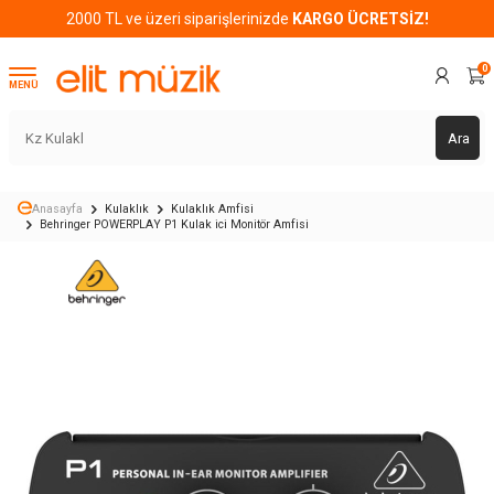
2000 TL ve üzeri siparişlerinizde
KARGO ÜCRETSİZ!
0
MENÜ
Ara
Anasayfa
Kulaklık
Kulaklık Amfisi
Behringer POWERPLAY P1 Kulak ici Monitör Amfisi