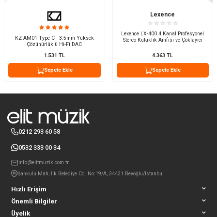
Lexence
Lexence LX-400 4 Kanal Profesyonel
KZ AM01 Type C - 3.5mm Yüksek
Stereo Kulaklık Amfisi ve Çoklayıcı
Çözünürlüklü Hi-Fi DAC
1.531
TL
4.363
TL
Sepete Ekle
Sepete Ekle
0212 293 60 58
0532 333 00 34
info@elitmuzik.com.tr
Şahkulu Mah, İlk Belediye Cd. No:19/A, 34421 Beyoğlu/İstanbul
Hızlı Erişim
Önemli Bilgiler
Üyelik