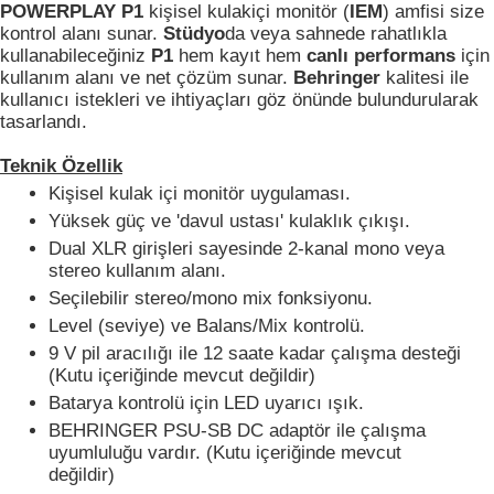
POWERPLAY P1
kişisel kulakiçi monitör (
IEM
) amfisi size
kontrol alanı sunar.
Stüdyo
da veya sahnede rahatlıkla
kullanabileceğiniz
P1
hem kayıt hem
canlı performans
için
kullanım alanı ve net çözüm sunar.
Behringer
kalitesi ile
kullanıcı istekleri ve ihtiyaçları göz önünde bulundurularak
tasarlandı.
Teknik Özellik
Kişisel kulak içi monitör uygulaması.
Yüksek güç ve 'davul ustası' kulaklık çıkışı.
Dual XLR girişleri sayesinde 2-kanal mono veya
stereo kullanım alanı.
Seçilebilir stereo/mono mix fonksiyonu.
Level (seviye) ve Balans/Mix kontrolü.
9 V pil aracılığı ile 12 saate kadar çalışma desteği
(Kutu içeriğinde mevcut değildir)
Batarya kontrolü için LED uyarıcı ışık.
BEHRINGER PSU-SB DC adaptör ile çalışma
uyumluluğu vardır. (Kutu içeriğinde mevcut
değildir)