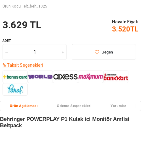
Ürün Kodu :
elt_beh_1025
Havale Fiyatı
3.629
TL
3.520
TL
ADET
Beğen
% Taksit Seçenekleri
Ürün Açıklaması
Ödeme Seçenekleri
Yorumlar
Behringer POWERPLAY P1 Kulak ici Monitör Amfisi
Beltpack