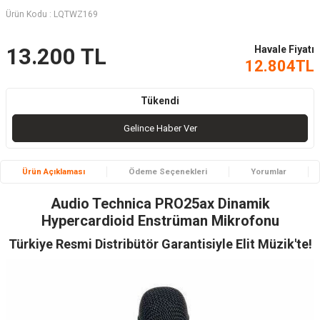
Ürün Kodu :
LQTWZ169
Havale Fiyatı
13.200
TL
12.804
TL
Tükendi
Gelince Haber Ver
Ürün Açıklaması
Ödeme Seçenekleri
Yorumlar
Audio Technica PRO25ax Dinamik
Hypercardioid Enstrüman Mikrofonu
Türkiye Resmi Distribütör Garantisiyle Elit Müzik'te!