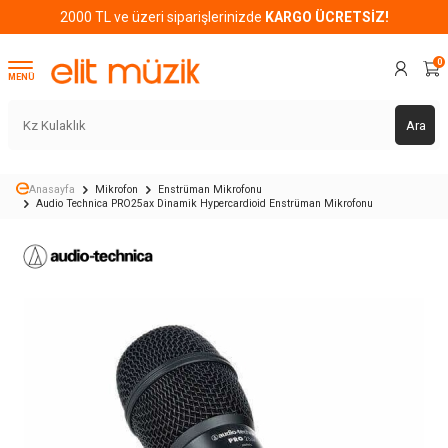
2000 TL ve üzeri siparişlerinizde
KARGO ÜCRETSİZ!
0
MENÜ
Ara
Anasayfa
Mikrofon
Enstrüman Mikrofonu
Audio Technica PRO25ax Dinamik Hypercardioid Enstrüman Mikrofonu