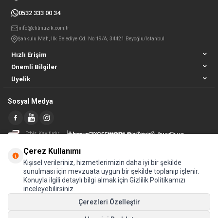
0532 333 00 34
info@elitmuzik.com.tr
Şahkulu Mah, İlk Belediye Cd. No:19/A, 34421 Beyoğlu/İstanbul
Hızlı Erişim
Önemli Bilgiler
Üyelik
Sosyal Medya
Etbis Kayıtlıdır
Çerez Kullanımı
Kişisel verileriniz, hizmetlerimizin daha iyi bir şekilde
sunulması için mevzuata uygun bir şekilde toplanıp işlenir.
Konuyla ilgili detaylı bilgi almak için Gizlilik Politikamızı
inceleyebilirsiniz.
Çerezleri Özelleştir