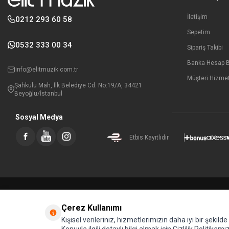
İletişim
0212 293 60 58
Sepetim
0532 333 00 34
Sipariş Takibi
Banka Hesap Bi
info@elitmuzik.com.tr
Müşteri Hizmet
Şahkulu Mah, İlk Belediye Cd. No:19/A, 34421
Beyoğlu/İstanbul
Sosyal Medya
Etbis Kayıtlıdır
Çerez Kullanımı
Kişisel verileriniz, hizmetlerimizin daha iyi bir şekil