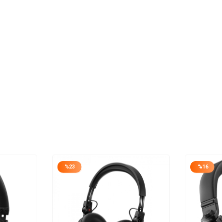
%
23
%
16