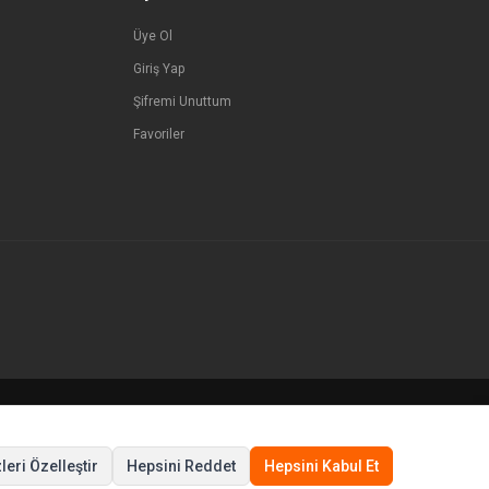
Üye Ol
Giriş Yap
Şifremi Unuttum
Favoriler
© Tüm hakları saklıdır.
leri Özelleştir
Hepsini Reddet
Hepsini Kabul Et