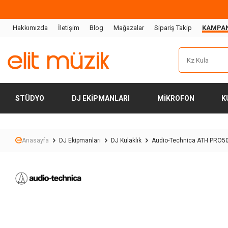
Hakkımızda
İletişim
Blog
Mağazalar
Sipariş Takip
KAMPA
STÜDYO
DJ EKIPMANLARI
MIKROFON
K
Anasayfa
DJ Ekipmanları
DJ Kulaklık
Audio-Technica ATH PRO50