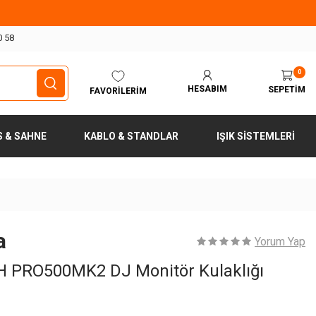
0 58
0
HESABIM
SEPETIM
FAVORILERIM
S & SAHNE
KABLO & STANDLAR
IŞIK SISTEMLERI
a
Yorum Yap
H PRO500MK2 DJ Monitör Kulaklığı