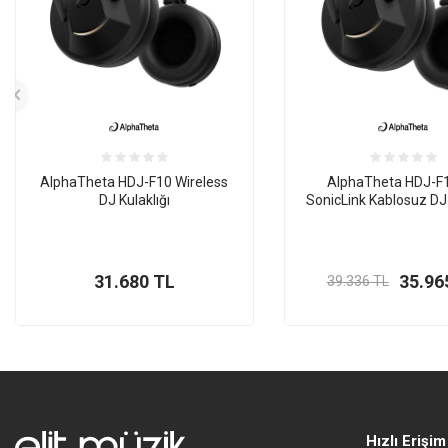
AlphaTheta HDJ-F10 Wireless
AlphaTheta HDJ-F
DJ Kulaklığı
SonicLink Kablosuz DJ 
31.680
TL
35.96
39.336
TL
Hızlı Erişim