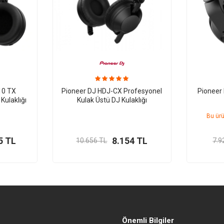
10 TX
Pioneer DJ HDJ-CX Profesyonel
Pioneer
Kulaklığı
Kulak Üstü DJ Kulaklığı
Bu ürü
5
TL
8.154
TL
10.656
TL
7.9
Önemli Bilgiler