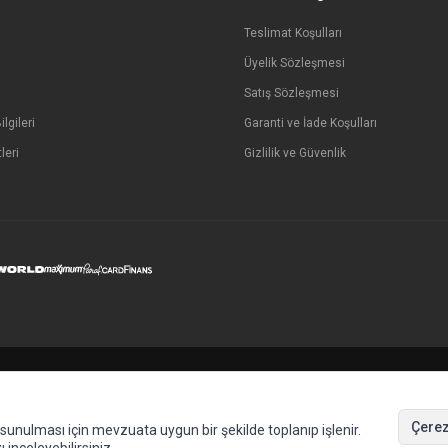
Teslimat Koşulları
Üyelik Sözleşmesi
Satış Sözleşmesi
lgileri
Garanti ve İade Koşulları
leri
Gizlilik ve Güvenlik
Çerez
de sunulması için mevzuata uygun bir şekilde toplanıp işlenir.