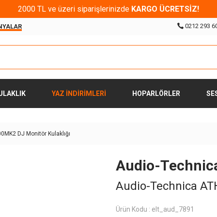
2000 TL ve üzeri siparişlerinizde
KARGO ÜCRETSİZ!
0212 293 6
NYALAR
ULAKLIK
YAZ İNDİRİMLERİ
HOPARLÖRLER
SE
0MK2 DJ Monitör Kulaklığı
Audio-Technic
Audio-Technica AT
Ürün Kodu :
elt_aud_7891