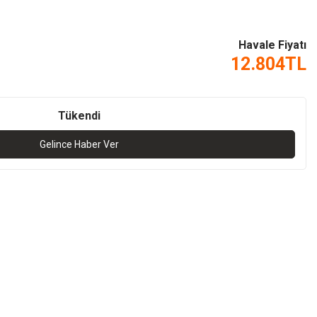
Havale Fiyatı
12.804
TL
Tükendi
Gelince Haber Ver