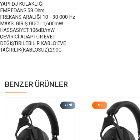
YAPI:DJ KULAKLIĞI
EMPEDANS:58 Ohm
FREKANS ARALIĞI:10 - 30 000 Hz
MAKS. GİRİŞ GÜCÜ:1,600mW
HASSASİYET:106dB/mW
ÇEVİRİCİ ADAPTÖR:EVET
DEĞİŞTİRİLEBİLİR KABLO:EVE
TAĞIRLIK(KABLOSUZ):290G
BENZER ÜRÜNLER
YENI
%
9