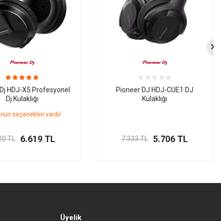
 Dj HDJ-X5 Profesyonel
Pioneer DJ HDJ-CUE1 DJ
Dj Kulaklığı
Kulaklığı
nün seçenekleri vardır
6.619
TL
5.706
TL
20
TL
7.333
TL
Üyelik